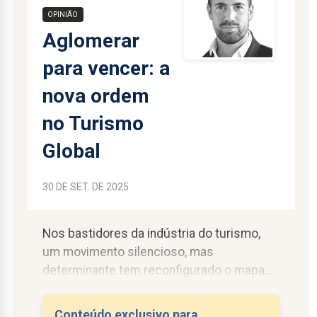
OPINIÃO
Aglomerar
para vencer: a
nova ordem
no Turismo
Global
30 DE SET. DE 2025
Nos bastidores da indústria do turismo,
um movimento silencioso, mas
determinante tem reconfigurado o mapa
empresarial mundial: a consolidação.
Grupos que outrora competiam
Conteúdo exclusivo para