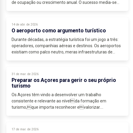
de ocupação ou crescimento anual. O sucesso media-se
pela expansão e o debate centrava-se...
14 de abr. de 2026
O aeroporto como argumento turístico
Durante décadas, a estratégia turística foi um jogo a três:
operadores, companhias aéreas e destinos. Os aeroportos
existiam como palco neutro, meras infraestruturas de
passagem. Essa leitura está hoje...
31 de mar. de 2026
Preparar os Açores para gerir o seu próprio
turismo
Os Açores têm vindo a desenvolver um trabalho
consistente e relevante ao nívelda formação em
turismo,que importa reconhecer evalorizar....
17 de mar. de 2026