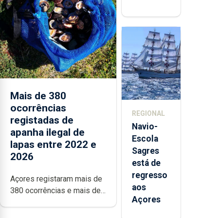
abre esta
quinta-
feira nova
loja em
São
Sebastião
e cria 30
postos de
Mais de 380
trabalho
ocorrências
REGIONAL
registadas de
Navio-
apanha ilegal de
Escola
lapas entre 2022 e
Sagres
2026
está de
regresso
Açores registaram mais de
aos
380 ocorrências e mais de
Açores
160 inspeções
relacionadas com a apanha