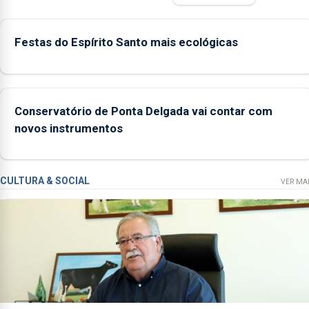
ilegal de lapas entre 2022 e
2026. A ilha das Flores
Festas do Espírito Santo mais ecológicas
apresenta um “decréscimo
significativo” da CPUE entre
2022 e 2025
Conservatório de Ponta Delgada vai contar com
novos instrumentos
CULTURA & SOCIAL
VER MA