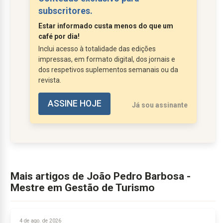
ferozmente partilham hoje estratégias,
subscritores.
marcas e até canais de distribuição.
Estar informado custa menos do que um
Empresas independentes, muitas vezes
café por dia!
regionais ou familiares, são absorvidas ou
Inclui acesso à totalidade das edições
procuram abrigo sob o guarda-chuva de
impressas, em formato digital, dos jornais e
gigantes globais.
dos respetivos suplementos semanais ou da
revista.
Esta tendência,...
ASSINE HOJE
Já sou assinante
Mais artigos de João Pedro Barbosa -
Mestre em Gestão de Turismo
4 de ago. de 2026