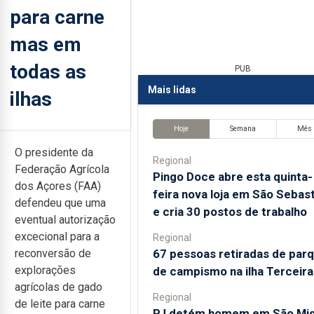
para carne
mas em
todas as
PUB
Mais lidas
ilhas
Hoje
Semana
Mês
O presidente da
Regional
Federação Agrícola
Pingo Doce abre esta quinta-
dos Açores (FAA)
feira nova loja em São Sebas
defendeu que uma
e cria 30 postos de trabalho
eventual autorização
excecional para a
Regional
67 pessoas retiradas de par
reconversão de
explorações
de campismo na ilha Terceira
agrícolas de gado
Regional
de leite para carne
PJ detém homem em São Mig