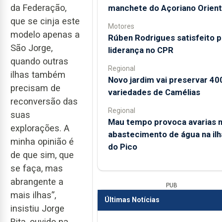
da Federação,
manchete do Açoriano Orient
que se cinja este
Motores
modelo apenas a
Rúben Rodrigues satisfeito p
São Jorge,
liderança no CPR
quando outras
Regional
ilhas também
Novo jardim vai preservar 40
precisam de
variedades de Camélias
reconversão das
Regional
suas
Mau tempo provoca avarias 
explorações. A
abastecimento de água na ilh
minha opinião é
do Pico
de que sim, que
se faça, mas
abrangente a
PUB
mais ilhas”,
Últimas Notícias
insistiu Jorge
Rita, ouvido na