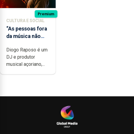
Premium
CULTURA E SOCIAL
“As pessoas fora
da música não
têm a noção do
Diogo Raposo é um
quão difícil é
DJ e produtor
produzir uma
musical açoriano,...
música”