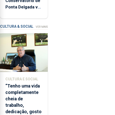
Conservatório de
inspeções
Ponta Delgada vai
relacionadas
contar com novos
com
instrumentos
a
apanha
CULTURA & SOCIAL
VER MAIS
ilegal
de
lapas
entre
2022
e
2026.
A
CULTURA E SOCIAL
ilha
“Tenho uma vida
das
completamente
Flores
cheia de
apresenta
trabalho,
um
dedicação, gosto
“decréscimo