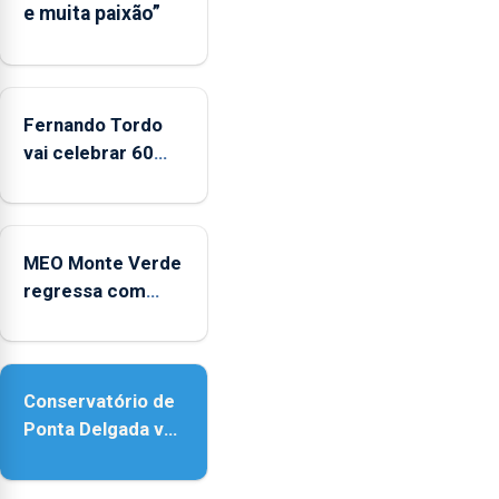
e muita paixão”
significativo”
da
CPUE
entre
2022
Fernando Tordo
e
vai celebrar 60
2025
anos de carreira
no Coliseu
Micaelense
MEO Monte Verde
regressa com
reforço da
acessibilidade
Conservatório de
Ponta Delgada vai
contar com novos
instrumentos