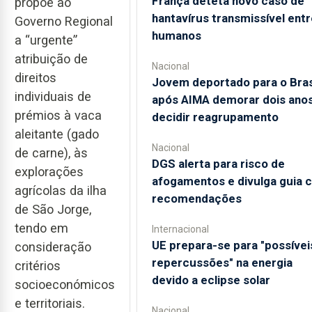
França deteta novo caso de
propõe ao
hantavírus transmissível entr
Governo Regional
humanos
a “urgente”
atribuição de
Nacional
direitos
Jovem deportado para o Bras
individuais de
após AIMA demorar dois anos
prémios à vaca
decidir reagrupamento
aleitante (gado
Nacional
de carne), às
DGS alerta para risco de
explorações
afogamentos e divulga guia 
agrícolas da ilha
recomendações
de São Jorge,
tendo em
Internacional
UE prepara-se para "possívei
consideração
repercussões" na energia
critérios
devido a eclipse solar
socioeconómicos
e territoriais.
Nacional