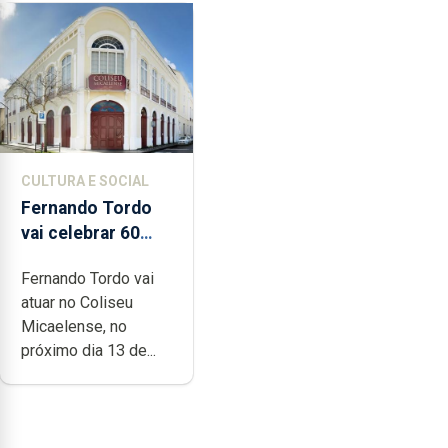
CULTURA E SOCIAL
Fernando Tordo
vai celebrar 60
anos de carreira
Fernando Tordo vai
no Coliseu
atuar no Coliseu
Micaelense
Micaelense, no
próximo dia 13 de...