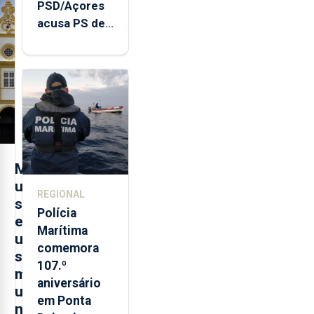
PSD/Açores
acusa PS de
"posição
contraditória"
sobre
evolução
turística
M
u
REGIONAL
s
Polícia
e
Marítima
u
comemora
s
107.º
m
aniversário
u
em Ponta
n