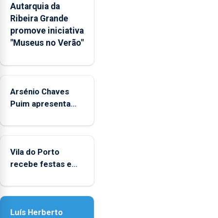
Autarquia da
na
Ribeira Grande
Rede
promove iniciativa
Municipal
"Museus no Verão"
de
Museus
aos
sábados
Arsénio Chaves
durante
o
Puim apresenta
mês
obras na Biblioteca
de
de Vila do Porto
agosto,
entre
Vila do Porto
as
recebe festas em
14h00
honra de Nossa
e
Senhora da
as
Assunção
18h00.
Luís Herberto