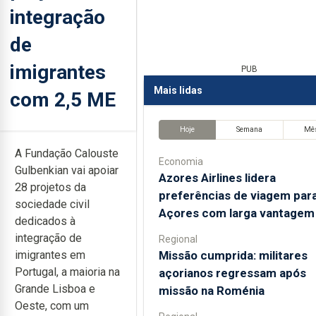
integração
de
imigrantes
PUB
Mais lidas
com 2,5 ME
Hoje
Semana
Mê
A Fundação Calouste
Economia
Gulbenkian vai apoiar
Azores Airlines lidera
28 projetos da
preferências de viagem par
sociedade civil
Açores com larga vantagem
dedicados à
integração de
Regional
Missão cumprida: militares
imigrantes em
Portugal, a maioria na
açorianos regressam após
Grande Lisboa e
missão na Roménia
Oeste, com um