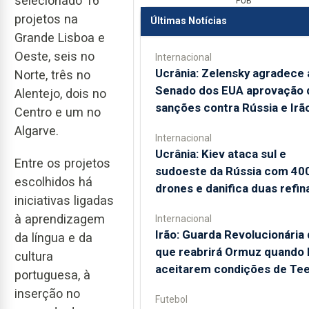
selecionado 16
PUB
projetos na
Últimas Notícias
Grande Lisboa e
Oeste, seis no
Internacional
Ucrânia: Zelensky agradece 
Norte, três no
Senado dos EUA aprovação 
Alentejo, dois no
sanções contra Rússia e Irã
Centro e um no
Algarve.
Internacional
Ucrânia: Kiev ataca sul e
Entre os projetos
sudoeste da Rússia com 40
escolhidos há
drones e danifica duas refin
iniciativas ligadas
à aprendizagem
Internacional
Irão: Guarda Revolucionária 
da língua e da
que reabrirá Ormuz quando
cultura
aceitarem condições de Te
portuguesa, à
inserção no
Futebol