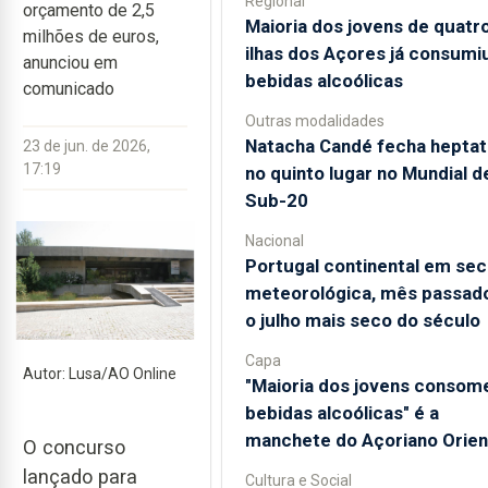
Regional
orçamento de 2,5
Maioria dos jovens de quatr
milhões de euros,
ilhas dos Açores já consumi
anunciou em
bebidas alcoólicas
comunicado
Outras modalidades
Natacha Candé fecha heptat
23 de jun. de 2026,
17:19
no quinto lugar no Mundial d
Sub-20
Nacional
Portugal continental em sec
meteorológica, mês passado
o julho mais seco do século
Capa
Autor: Lusa/AO Online
"Maioria dos jovens consom
bebidas alcoólicas" é a
manchete do Açoriano Orien
O concurso
lançado para
Cultura e Social