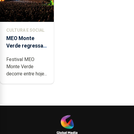
CULTURA E SOCIAL
MEO Monte
Verde regressa
com reforço da
Festival MEO
acessibilidade
Monte Verde
decorre entre hoje...