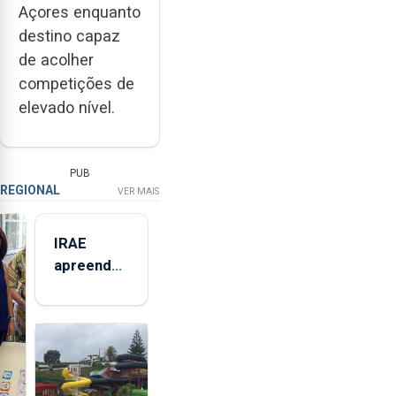
Açores enquanto
destino capaz
de acolher
competições de
elevado nível.
PUB
REGIONAL
VER MAIS
IRAE
apreendeu
mais de 32
toneladas
de
alimentos
entre