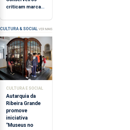
de
criticam marcas
Ser”
brancas com
para
selo Marca
a
Açores
prevenção
CULTURA & SOCIAL
VER MAIS
primária
da
violência
doméstica,
através
da
promoção
de
CULTURA E SOCIAL
competências
Autarquia da
pessoais,
Ribeira Grande
emocionais
promove
e
iniciativa
sociais
"Museus no
junto