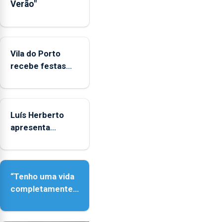
Verão"
das
crianças
Vila do Porto
recebe festas
em honra de
Nossa Senhora
da Assunção
Luís Herberto
apresenta
‘Lugares da
Paisagem’
“Tenho uma vida
completamente
cheia de
trabalho,