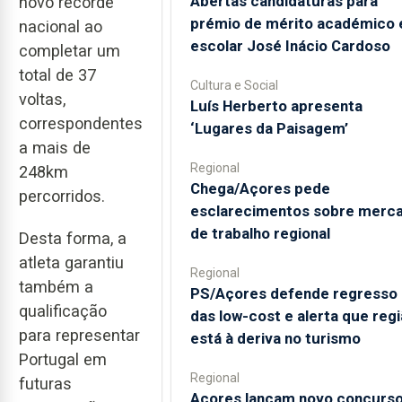
Abertas candidaturas para
novo recorde
prémio de mérito académico 
nacional ao
escolar José Inácio Cardoso
completar um
total de 37
Cultura e Social
voltas,
Luís Herberto apresenta
correspondentes
‘Lugares da Paisagem’
a mais de
Regional
248km
Chega/Açores pede
percorridos.
esclarecimentos sobre merc
de trabalho regional
Desta forma, a
atleta garantiu
Regional
também a
PS/Açores defende regresso
qualificação
das low-cost e alerta que reg
para representar
está à deriva no turismo
Portugal em
Regional
futuras
Açores lançam novo concurs