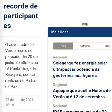
recorde de
participant
es
PUB
Mais lidas
O Juventude Ilha
Hoje
Semana
Mês
Verde reuniu no
passado dia 20 de
Regional
junho 70 atletas no
Solenerge fez energia solar
IV Ponta Delgada
ultrapassar potência da
Backyard, que se
geotermia nos Açores
realizou no Pinhal
Regional
da Paz
Aquaparque acolhe Noites de
Verão até 12 de setembro
23 de jun. de 2026,
16:18
Regional
IRAE apreendeu mais de 32