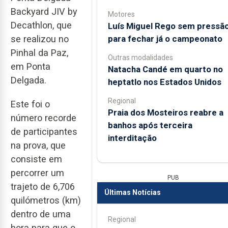
Backyard JIV by
Motores
Decathlon, que
Luís Miguel Rego sem pressã
para fechar já o campeonato
se realizou no
Pinhal da Paz,
Outras modalidades
em Ponta
Natacha Candé em quarto no
Delgada.
heptatlo nos Estados Unidos
Regional
Este foi o
Praia dos Mosteiros reabre a
número recorde
banhos após terceira
de participantes
interditação
na prova, que
consiste em
percorrer um
PUB
trajeto de 6,706
Últimas Notícias
quilómetros (km)
dentro de uma
Regional
hora para que o