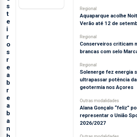
s
Regional
t
Aquaparque acolhe Noi
e
Verão até 12 de setem
i
r
Regional
Conserveiros criticam 
o
brancas com selo Marc
s
r
Regional
e
Solenerge fez energia s
a
ultrapassar potência da
b
geotermia nos Açores
r
e
Outras modalidades
a
Alana Gonçalo “feliz” po
b
representar o União Sp
a
2026/2027
n
h
Outras modalidades