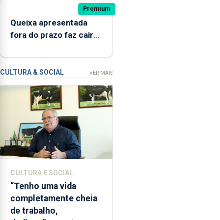
ter
Premium
estado
Queixa apresentada
interditada
fora do prazo faz cair
devido
condenação por
“a
violação
contaminação
CULTURA & SOCIAL
VER MAIS
microbiológica”,
pela
terceira
vez
desde
o
início
da
época
CULTURA E SOCIAL
balnear
“Tenho uma vida
completamente cheia
de trabalho,