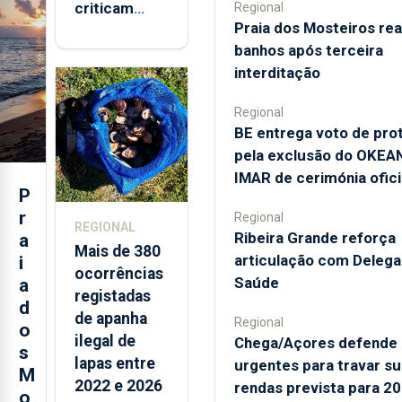
criticam
Regional
Praia dos Mosteiros rea
marcas
banhos após terceira
brancas com
interditação
selo Marca
Açores
Regional
BE entrega voto de pro
pela exclusão do OKEA
IMAR de cerimónia ofici
P
r
Regional
REGIONAL
Ribeira Grande reforça
a
Mais de 380
articulação com Deleg
i
ocorrências
Saúde
a
registadas
d
de apanha
Regional
o
ilegal de
Chega/Açores defende
s
lapas entre
urgentes para travar su
M
2022 e 2026
rendas prevista para 2
o