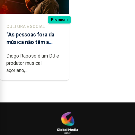
Premium
CULTURA E SOCIAL
“As pessoas fora da
música não têm a
noção do quão difícil é
Diogo Raposo é um DJ e
produzir uma música”
produtor musical
açoriano,...