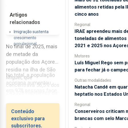
alimentos retidas pela 
cinco anos
Artigos
relacionados
Regional
IRAE apreendeu mais d
Imigração sustenta
toneladas de alimentos
crescimento
populacional
2021 e 2025 nos Açore
No final de 2025, mais
de metade da
Motores
população dos Açores
Luís Miguel Rego sem 
residia na ilha de São
para fechar já o campe
No total, a população
Miguel, que
Outras modalidades
açoriana aumentou
concentrava 56,5% dos
Natacha Candé em quar
em 978 pessoas face
245.328 habitantes da
heptatlo nos Estados U
a 2024 (+0,4%), sendo
Região Autónoma,
Regional
composta por
segundo as
Conserveiros criticam 
Conteúdo
124.786...
Estimativas de
brancas com selo Marc
exclusivo para
População Residente
subscritores.