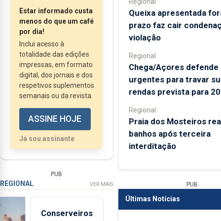
Regional
– 2025, divulgadas
Estar informado custa
Queixa apresentada for
pelo Instituto Nacional
menos do que um café
prazo faz cair condena
de Estatística (INE).
por dia!
violação
Inclui acesso à
totalidade das edições
Regional
impressas, em formato
Chega/Açores defende
digital, dos jornais e dos
urgentes para travar su
respetivos suplementos
rendas prevista para 2
semanais ou da revista.
Regional
ASSINE HOJE
Praia dos Mosteiros rea
banhos após terceira
Já sou assinante
interditação
PUB
REGIONAL
PUB
VER MAIS
Últimas Notícias
Conserveiros