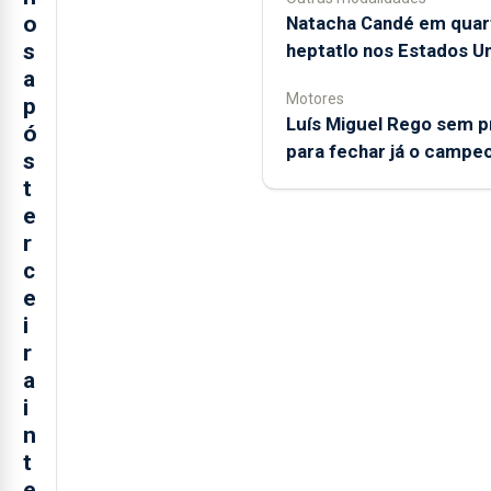
o
Natacha Candé em quar
s
heptatlo nos Estados U
a
Motores
p
Luís Miguel Rego sem 
ó
para fechar já o campe
s
t
e
r
c
e
i
r
a
i
n
t
e