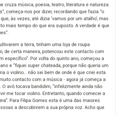
e cruza música, poesia, teatro, literatura e natureza.
s”, começa-nos por dizer, recordando que fazia “o
que, às vezes, até dizia ‘vamos por um atalho’, mas
ito mais tempo do que era suposto. A verdade é que
ues”.
ultivarem a terra, tinham uma loja de roupa
so, de certa maneira, potenciou este contacto com
em específico”. Por volta do quinto ano, começou a
piano e “fiquei super chateada, porque não queria um
ia o violino... não sei bem de onde é que criei esta
á muito contacto com a música - agora já começa a
ia. O avô tocava bandolim, “infelizmente ainda não
vir-me tocar violino. Entretanto, quando comecei a
tina”. Para Filipa Gomes esta é uma das maiores
pessoas a descobrirem a sua própria voz. Acho que