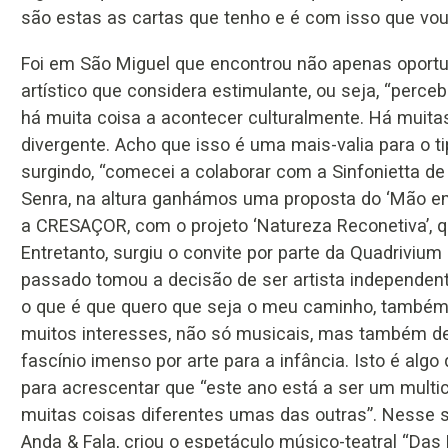
são estas as cartas que tenho e é com isso que vou 
Foi em São Miguel que encontrou não apenas oport
artístico que considera estimulante, ou seja, “per
há muita coisa a acontecer culturalmente. Há muita
divergente. Acho que isso é uma mais-valia para o ti
surgindo, “comecei a colaborar com a Sinfonietta de
Senra, na altura ganhámos uma proposta do ‘Mão e
a CRESAÇOR, com o projeto ‘Natureza Reconetiva’, qu
Entretanto, surgiu o convite por parte da Quadrivium 
passado tomou a decisão de ser artista independent
o que é que quero que seja o meu caminho, també
muitos interesses, não só musicais, mas também de l
fascínio imenso por arte para a infância. Isto é alg
para acrescentar que “este ano está a ser um multi
muitas coisas diferentes umas das outras”. Nesse s
Anda & Fala, criou o espetáculo músico-teatral “Das