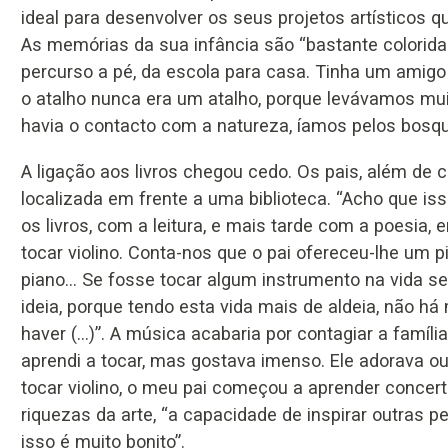
ideal para desenvolver os seus projetos artísticos qu
As memórias da sua infância são “bastante colorida
percurso a pé, da escola para casa. Tinha um amigo 
o atalho nunca era um atalho, porque levávamos mu
havia o contacto com a natureza, íamos pelos bosq
A ligação aos livros chegou cedo. Os pais, além de c
localizada em frente a uma biblioteca. “Acho que is
os livros, com a leitura, e mais tarde com a poesia, 
tocar violino. Conta-nos que o pai ofereceu-lhe um 
piano... Se fosse tocar algum instrumento na vida ser
ideia, porque tendo esta vida mais de aldeia, não h
haver (...)”. A música acabaria por contagiar a famíl
aprendi a tocar, mas gostava imenso. Ele adorava ou
tocar violino, o meu pai começou a aprender concer
riquezas da arte, “a capacidade de inspirar outras 
isso é muito bonito”.