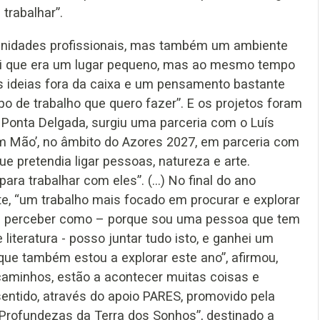
trabalhar”.
unidades profissionais, mas também um ambiente
cebi que era um lugar pequeno, mas ao mesmo tempo
s ideias fora da caixa e um pensamento bastante
po de trabalho que quero fazer”. E os projetos foram
 Ponta Delgada, surgiu uma parceria com o Luís
m Mão’, no âmbito do Azores 2027, em parceria com
e pretendia ligar pessoas, natureza e arte.
para trabalhar com eles”. (…) No final do ano
e, “um trabalho mais focado em procurar e explorar
m perceber como – porque sou uma pessoa que tem
iteratura - posso juntar tudo isto, e ganhei um
o que também estou a explorar este ano”, afirmou,
caminhos, estão a acontecer muitas coisas e
entido, através do apoio PARES, promovido pela
 Profundezas da Terra dos Sonhos”, destinado a