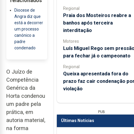
relacionados
Regional
Diocese de
Praia dos Mosteiros reabre a
Angra diz que
banhos após terceira
está a decorrer
um processo
interditação
canónico a
Motores
padre
Luís Miguel Rego sem pressã
condenado
para fechar já o campeonato
Regional
O Juízo de
Queixa apresentada fora do
Competência
prazo faz cair condenação po
Genérica da
violação
Horta condenou
um padre pela
prática, em
PUB
autoria material,
Últimas Notícias
na forma