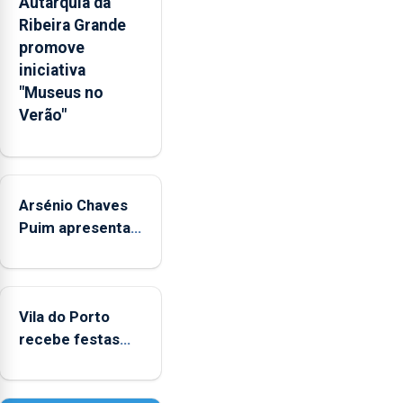
Autarquia da
pessoais,
Ribeira Grande
emocionais
promove
e
iniciativa
sociais
"Museus no
junto
Verão"
das
crianças
Arsénio Chaves
Puim apresenta
obras na
Biblioteca de Vila
do Porto
Vila do Porto
recebe festas
em honra de
Nossa Senhora