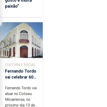
gosto e muita
paixão”
CULTURA E SOCIAL
Fernando Tordo
vai celebrar 60
anos de carreira
Fernando Tordo vai
no Coliseu
atuar no Coliseu
Micaelense
Micaelense, no
próximo dia 13 de...