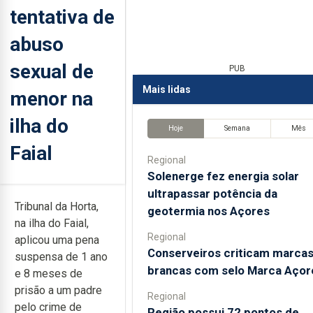
tentativa de
abuso
sexual de
PUB
Mais lidas
menor na
ilha do
Hoje
Semana
Mês
Faial
Regional
Solenerge fez energia solar
ultrapassar potência da
Tribunal da Horta,
geotermia nos Açores
na ilha do Faial,
Regional
aplicou uma pena
Conserveiros criticam marca
suspensa de 1 ano
brancas com selo Marca Açor
e 8 meses de
prisão a um padre
Regional
pelo crime de
Região possui 72 pontos de