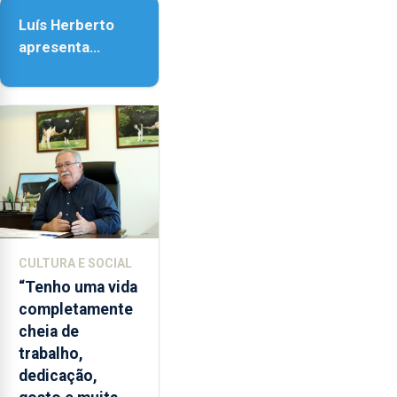
da Assunção
Luís Herberto
apresenta
‘Lugares da
Paisagem’
CULTURA E SOCIAL
“Tenho uma vida
completamente
cheia de
trabalho,
dedicação,