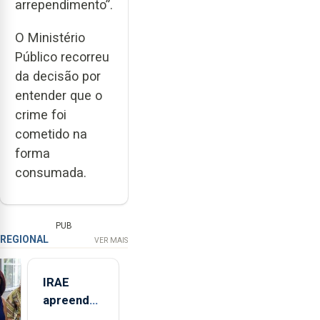
arrependimento”.
O Ministério
Público recorreu
da decisão por
entender que o
crime foi
cometido na
forma
consumada.
PUB
REGIONAL
VER MAIS
IRAE
apreendeu
mais de 32