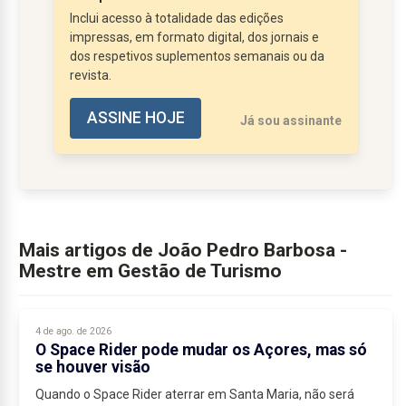
compra por impulso.
Inclui acesso à totalidade das edições
Grande parte da rentabilidade real dos
impressas, em formato digital, dos jornais e
destinos não acontece no momento da
dos respetivos suplementos semanais ou da
revista.
reserva da viagem,...
ASSINE HOJE
Já sou assinante
Mais artigos de João Pedro Barbosa -
Mestre em Gestão de Turismo
4 de ago. de 2026
O Space Rider pode mudar os Açores, mas só
se houver visão
Quando o Space Rider aterrar em Santa Maria, não será