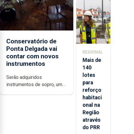
regresso
aos
Açores
Conservatório de
Ponta Delgada vai
REGIONAL
contar com novos
Mais de
instrumentos
140
lotes
Serão adquiridos
para
instrumentos de sopro, uma
reforço
harpa, tímpanos e estrados,
habitaci
permitindo reforçar as
onal na
condições de ensino da
Região
instituição
através
do PRR