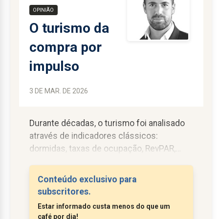
OPINIÃO
O turismo da
compra por
impulso
3 DE MAR. DE 2026
Durante décadas, o turismo foi analisado
através de indicadores clássicos:
dormidas, taxas de ocupação, RevPAR,
conectividade aérea ou capacidade
instalada. No entanto, uma das variáveis
Conteúdo exclusivo para
económicas mais decisivas do turismo
subscritores.
contemporâneo continua
Estar informado custa menos do que um
surpreendentemente subavaliada: a
café por dia!