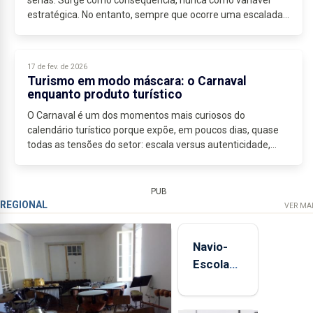
sérias. Surge como consequência, nunca como variável
estratégica. No entanto, sempre que ocorre uma escalada
militar relevante, é o turismo...
17 de fev. de 2026
Turismo em modo máscara: o Carnaval
enquanto produto turístico
O Carnaval é um dos momentos mais curiosos do
calendário turístico porque expõe, em poucos dias, quase
todas as tensões do setor: escala versus autenticidade,
produto versus experiência, controlo versus...
PUB
REGIONAL
VER MA
Navio-
Escola
Sagres
está de