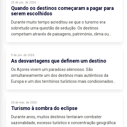
23 de jun. de 2026
Quando os destinos começaram a pagar para
serem escolhidos
Durante muito tempo acreditou-se que o turismo era
sobretudo uma questão de sedução. Os destinos
competiam através de paisagens, património, clima ou
campanhas promocionais capazes de despertar desejo....
9 de jun. de 2026
As desvantagens que definem um destino
Os Açores vivem um paradoxo silencioso. São
simultaneamente um dos destinos mais autênticos da
Europa e um dos territórios turísticos mais condicionados
por fatores estruturais que escapam ao controlo...
26 de mai. de 2026
Turismo à sombra do eclipse
Durante anos, muitos destinos tentaram combater
sazonalidade, excesso turístico e concentração geográfica