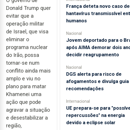
O governo de
França deteta novo caso de
Donald Trump quer
hantavírus transmissível en
evitar que a
humanos
operação militar
de Israel, que visa
Nacional
eliminar o
Jovem deportado para o Bra
programa nuclear
após AIMA demorar dois an
decidir reagrupamento
do Irão, possa
tornar-se num
Nacional
conflito ainda mais
DGS alerta para risco de
amplo e viu no
afogamentos e divulga gui
plano para matar
recomendações
Khamenei uma
Internacional
ação que pode
UE prepara-se para "possíve
agravar a situação
repercussões" na energia
e desestabilizar a
devido a eclipse solar
região,