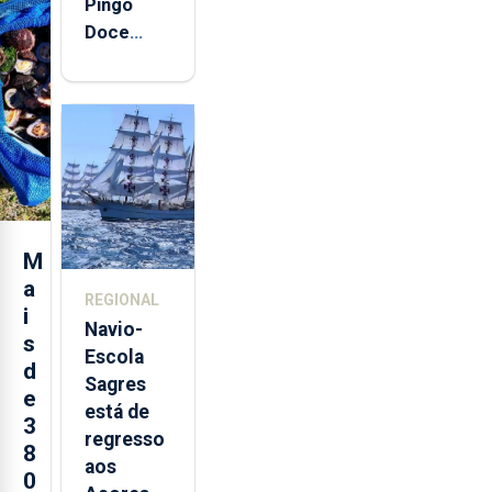
Pingo
Doce
abre esta
quinta-
feira nova
loja em
São
Sebastião
e cria 30
postos de
M
trabalho
a
REGIONAL
i
Navio-
s
Escola
d
Sagres
e
está de
3
regresso
8
aos
0