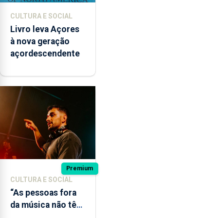
CULTURA E SOCIAL
Livro leva Açores
à nova geração
açordescendente
Premium
CULTURA E SOCIAL
“As pessoas fora
da música não têm
a noção do quão