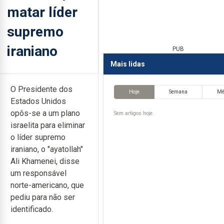
matar líder
supremo
iraniano
PUB
Mais lidas
O Presidente dos
Hoje
Semana
M
Estados Unidos
opôs-se a um plano
Sem artigos hoje.
israelita para eliminar
o líder supremo
iraniano, o "ayatollah"
Ali Khamenei, disse
um responsável
norte-americano, que
pediu para não ser
identificado.