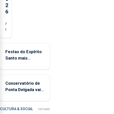
2
6
Açores
registaram
mais
de
380
Festas do Espírito
ocorrências
Santo mais
e
ecológicas
mais
de
160
Conservatório de
inspeções
Ponta Delgada vai
relacionadas
contar com novos
com
instrumentos
a
apanha
CULTURA & SOCIAL
VER MAIS