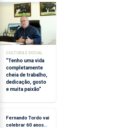
ilegal
de
lapas
entre
2022
e
2026.
A
CULTURA E SOCIAL
ilha
“Tenho uma vida
das
completamente
Flores
cheia de trabalho,
apresenta
dedicação, gosto
um
e muita paixão”
“decréscimo
significativo”
da
CPUE
entre
Fernando Tordo vai
2022
celebrar 60 anos