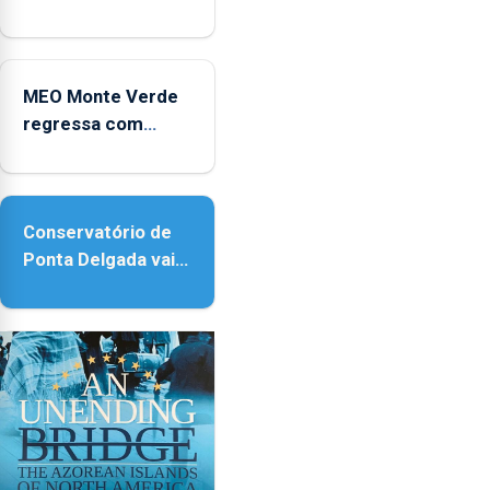
e
de carreira no
2025
Coliseu Micaelense
MEO Monte Verde
regressa com
reforço da
acessibilidade
Conservatório de
Ponta Delgada vai
contar com novos
instrumentos