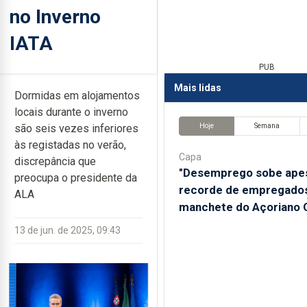
no Inverno
IATA
PUB
Mais lidas
Dormidas em alojamentos
locais durante o inverno
Hoje
Semana
são seis vezes inferiores
às registadas no verão,
Capa
discrepância que
"Desemprego sobe ape
preocupa o presidente da
recorde de empregados
ALA
manchete do Açoriano O
13 de jun. de 2025, 09:43