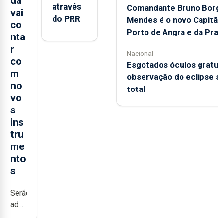
da
através
Comandante Bruno Bor
vai
do PRR
Mendes é o novo Capitã
co
Porto de Angra e da Pra
nta
r
Nacional
co
Esgotados óculos gratu
m
observação do eclipse 
no
total
vo
s
ins
tru
me
nto
s
Serão
adquiridos
instrumentos