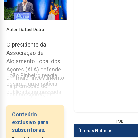
Autor: Rafael Dutra
O presidente da
Associação de
Alojamento Local dos
Açores (ALA) defende
João Pinheiro reagia
um maior investimento
assim a uma notícia
na promoção do
publicada na passada
destino Açores, em
segunda-feira...
geral, e ao nível dos
transportes, em
Conteúdo
específico, sobretudo
exclusivo para
PUB
no Inverno IATA, pois
subscritores.
Últimas Notícias
diz que a sazonalidade