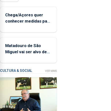
de
sopro,
Chega/Açores quer
uma
conhecer medidas para
harpa,
controlar a dívida
tímpanos
pública regional
e
estrados,
Matadouro de São
permitindo
Miguel vai ser alvo de
reforçar
requalificação
as
condições
de
CULTURA & SOCIAL
VER MAIS
ensino
da
instituição