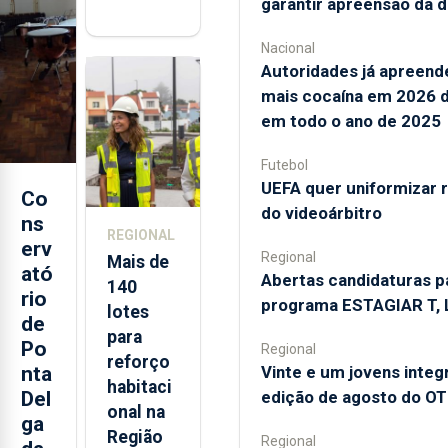
garantir apreensão da 
Sagres
está de
Nacional
regresso
Autoridades já apreen
aos
mais cocaína em 2026 
Açores
em todo o ano de 2025
Futebol
UEFA quer uniformizar 
Co
do videoárbitro
ns
REGIONAL
erv
Regional
Mais de
ató
Abertas candidaturas p
140
rio
programa ESTAGIAR T, L
lotes
de
para
Po
Regional
reforço
Vinte e um jovens inte
nta
habitaci
edição de agosto do OT
Del
onal na
ga
Região
Regional