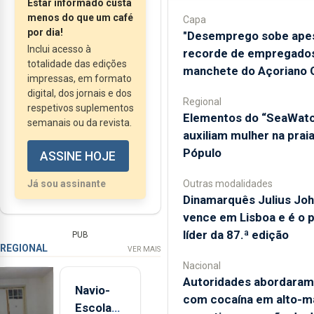
Estar informado custa
ainda é um problema,
menos do que um café
Capa
pelo menos, para o
por dia!
"Desemprego sobe ape
Inclui acesso à
Alojamento Local.
recorde de empregados
totalidade das edições
manchete do Açoriano O
impressas, em formato
digital, dos jornais e dos
Regional
respetivos suplementos
​Elementos do “SeaWat
semanais ou da revista.
auxiliam mulher na prai
Pópulo
ASSINE HOJE
Outras modalidades
Já sou assinante
Dinamarquês Julius Jo
vence em Lisboa e é o 
líder da 87.ª edição
PUB
REGIONAL
VER MAIS
Nacional
Autoridades abordaram
Navio-
com cocaína em alto-m
Escola