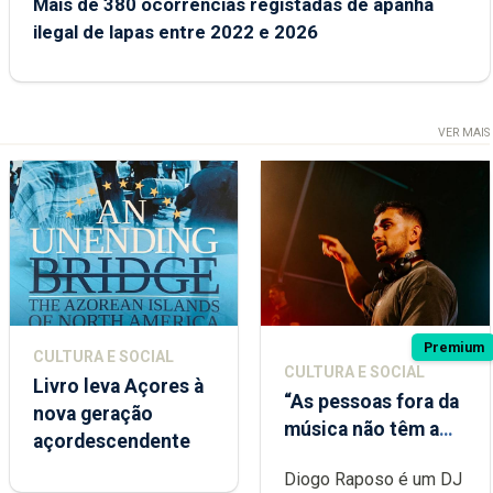
Mais de 380 ocorrências registadas de apanha
ilegal de lapas entre 2022 e 2026
VER MAIS
Premium
CULTURA E SOCIAL
CULTURA E SOCIAL
Livro leva Açores à
“As pessoas fora da
nova geração
música não têm a
açordescendente
noção do quão
Diogo Raposo é um DJ
difícil é produzir