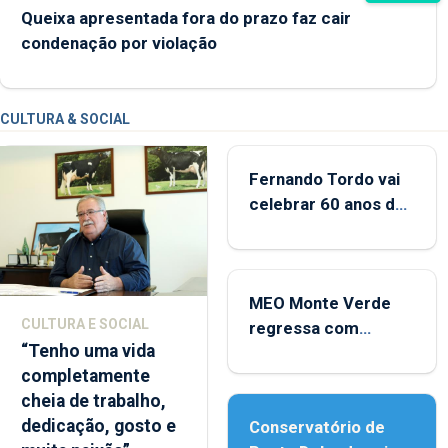
Queixa apresentada fora do prazo faz cair
condenação por violação
CULTURA & SOCIAL
Fernando Tordo vai
celebrar 60 anos de
carreira no Coliseu
Micaelense
MEO Monte Verde
CULTURA E SOCIAL
regressa com
“Tenho uma vida
reforço da
completamente
acessibilidade
cheia de trabalho,
dedicação, gosto e
Conservatório de