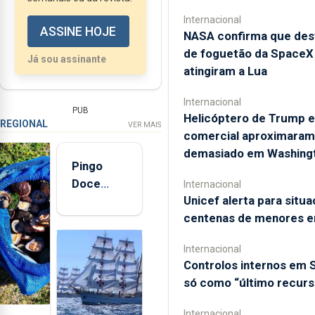
Hugo Correia (PSD), ter
Internacional
ASSINE HOJE
detetado que a viatura
NASA confirma que des
de foguetão da SpaceX
que era utilizado para
Já sou assinante
atingiram a Lua
este serviço
encontrava-se...
Internacional
PUB
Helicóptero de Trump e
REGIONAL
VER MAIS
comercial aproximaram
demasiado em Washing
Pingo
Doce
Internacional
Unicef alerta para situ
abre esta
centenas de menores 
quinta-
feira nova
Internacional
loja em
Controlos internos em
São
só como “último recurs
Sebastião
e cria 30
Internacional