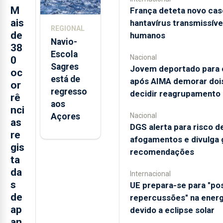
postos de
M
França deteta novo cas
trabalho
ais
hantavírus transmissíve
REGIONAL
de
humanos
Navio-
38
Escola
Nacional
0
Sagres
Jovem deportado para o
oc
está de
após AIMA demorar dois
or
regresso
decidir reagrupamento
rê
aos
nci
Açores
Nacional
as
DGS alerta para risco d
re
afogamentos e divulga 
gis
recomendações
ta
da
Internacional
s
UE prepara-se para "pos
de
repercussões" na energ
ap
devido a eclipse solar
an