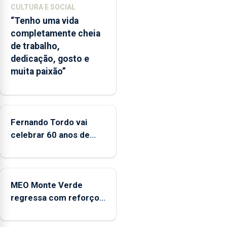
A
CULTURA E SOCIAL
ilha
“Tenho uma vida
das
completamente cheia
Flores
de trabalho,
apresenta
dedicação, gosto e
um
muita paixão”
“decréscimo
significativo”
da
CPUE
entre
Fernando Tordo vai
2022
celebrar 60 anos de
e
carreira no Coliseu
2025
Micaelense
MEO Monte Verde
regressa com reforço
da acessibilidade