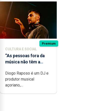
Premium
CULTURA E SOCIAL
“As pessoas fora da
música não têm a
noção do quão difícil é
Diogo Raposo é um DJ e
produzir uma música”
produtor musical
açoriano,...