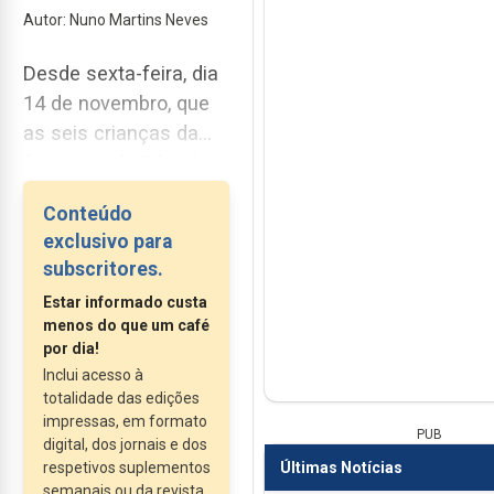
Autor: Nuno Martins Neves
Desde sexta-feira, dia
14 de novembro, que
as seis crianças da
freguesia do Pilar do
Bretanha que
Conteúdo
utilizavam o transporte
exclusivo para
escolar, promovido
subscritores.
pela Junta de
Estar informado custa
Freguesia, ficaram
menos do que um café
apeadas. Isto porque,
por dia!
após uma vistoria
Inclui acesso à
realizada logo a seguir
totalidade das edições
impressas, em formato
a terem tomado
PUB
digital, dos jornais e dos
posse, o novo
Últimas Notícias
respetivos suplementos
executivo, liderado por
semanais ou da revista.