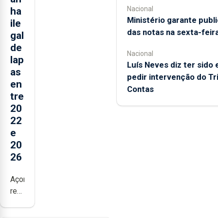
Nacional
ha
Ministério garante publ
ile
das notas na sexta-feir
gal
de
Nacional
lap
Luís Neves diz ter sido 
as
pedir intervenção do Tr
en
Contas
tre
20
22
e
20
26
Açores
registaram
mais
de