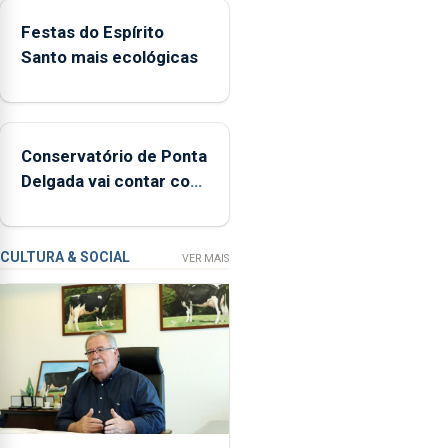
380
Festas do Espírito
ocorrências
Santo mais ecológicas
e
mais
de
160
Conservatório de Ponta
inspeções
Delgada vai contar com
relacionadas
novos instrumentos
com
a
apanha
CULTURA & SOCIAL
VER MAIS
ilegal
de
lapas
entre
2022
e
2026.