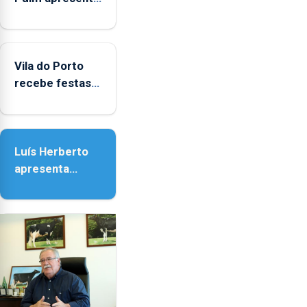
obras na
Biblioteca de
Vila do Porto
Vila do Porto
recebe festas
em honra de
Nossa Senhora
da Assunção
Luís Herberto
apresenta
‘Lugares da
Paisagem’