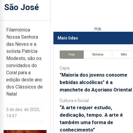
São José
Filarmónica
PUB
Nossa Senhora
Mais lidas
das Neves e a
solista Patrícia
Hoje
Semana
Mês
Modesto, são os
convidados do
Capa
Coral para a
"Maioria dos jovens consome
edição deste ano
bebidas alcoólicas" é a
dos Clássicos de
manchete do Açoriano Oriental
Natal
Cultura e Social
“A arte requer estudo,
5 de dez. de 2025,
dedicação, tempo. A arte é
14:47
também uma forma de
conhecimento”