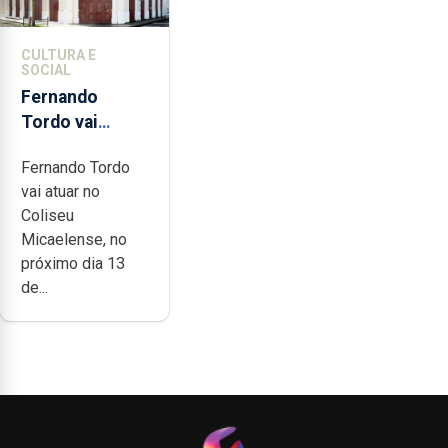
CULTURA E
SOCIAL
Fernando
Tordo vai
celebrar 60
Fernando Tordo
anos de
vai atuar no
carreira no
Coliseu
Coliseu
Micaelense, no
Micaelense
próximo dia 13
de...