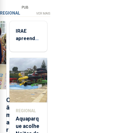
PUB
REGIONAL
VER MAIS
IRAE
apreendeu
mais de 32
toneladas
de
alimentos
entre
2021 e
2025 nos
Açores
C
â
REGIONAL
m
Aquaparq
a
ue acolhe
r