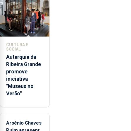
doméstica,
através
da
promoção
de
competências
CULTURA E
pessoais,
SOCIAL
emocionais
Autarquia da
e
Ribeira Grande
sociais
promove
junto
iniciativa
das
"Museus no
crianças
Verão"
Arsénio Chaves
Puim apresenta