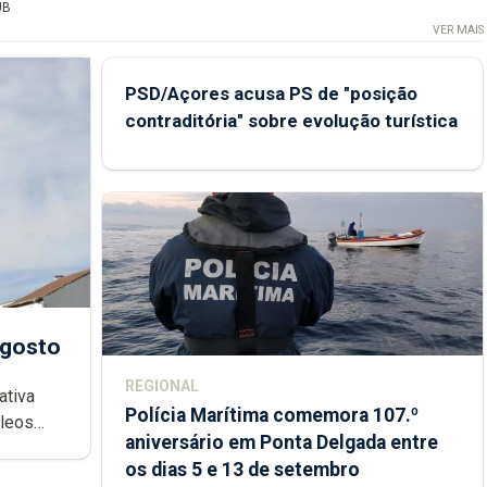
UB
VER MAIS
PSD/Açores acusa PS de "posição
contraditória" sobre evolução turística
agosto
REGIONAL
ativa
Polícia Marítima comemora 107.º
cleos
aniversário em Ponta Delgada entre
 sábados
os dias 5 e 13 de setembro