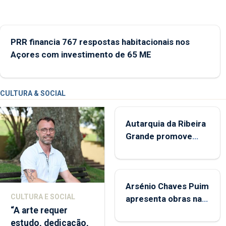
PRR financia 767 respostas habitacionais nos
Açores com investimento de 65 ME
CULTURA & SOCIAL
Autarquia da Ribeira
Grande promove
iniciativa "Museus no
Verão"
Arsénio Chaves Puim
CULTURA E SOCIAL
apresenta obras na
“A arte requer
Biblioteca de Vila do
estudo, dedicação,
Porto