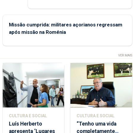
Missão cumprida: militares açorianos regressam
após missão na Roménia
VER MAIS
CULTURA E SOCIAL
CULTURA E SOCIAL
Luís Herberto
“Tenho uma vida
apresenta ‘Lugares
completamente