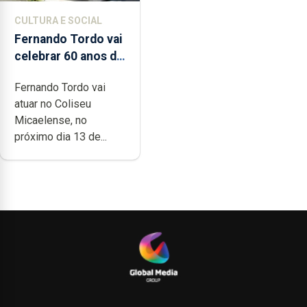
CULTURA E SOCIAL
Fernando Tordo vai
celebrar 60 anos de
carreira no Coliseu
Fernando Tordo vai
Micaelense
atuar no Coliseu
Micaelense, no
próximo dia 13 de...