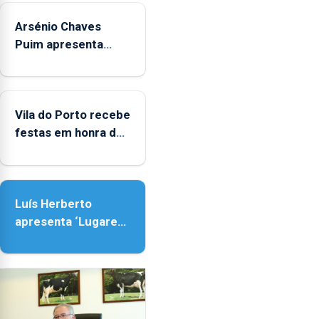
crianças
Arsénio Chaves
Puim apresenta
obras na Biblioteca
de Vila do Porto
Vila do Porto recebe
festas em honra de
Nossa Senhora da
Assunção
Luís Herberto
apresenta ‘Lugares
da Paisagem’