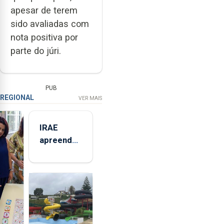
apesar de terem
sido avaliadas com
nota positiva por
parte do júri.
PUB
REGIONAL
VER MAIS
IRAE
apreendeu
mais de 32
toneladas
de
alimentos
entre
2021 e