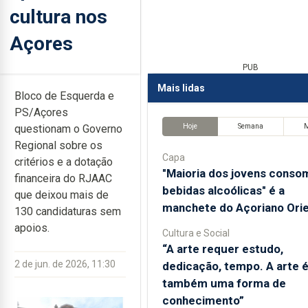
cultura nos
Açores
PUB
Mais lidas
Bloco de Esquerda e
PS/Açores
Hoje
Semana
questionam o Governo
Regional sobre os
Capa
critérios e a dotação
"Maioria dos jovens conso
financeira do RJAAC
bebidas alcoólicas" é a
que deixou mais de
manchete do Açoriano Orie
130 candidaturas sem
apoios.
Cultura e Social
“A arte requer estudo,
2 de jun. de 2026, 11:30
dedicação, tempo. A arte 
também uma forma de
conhecimento”