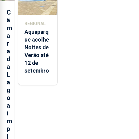
2025 nos
Açores
C
â
REGIONAL
m
Aquaparq
a
ue acolhe
r
Noites de
a
Verão até
d
12 de
a
setembro
L
a
g
o
a
i
m
p
l