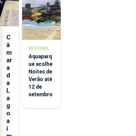
alimentos
entre
2021 e
2025 nos
Açores
C
â
REGIONAL
m
Aquaparq
ar
ue acolhe
a
Noites de
d
Verão até
a
12 de
L
setembro
a
g
o
a
i