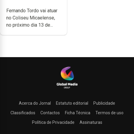
carreira no Coliseu
Fernando Tordo vai atuar
Micaelense
no Coliseu Micaelense,
no próximo dia 13 de...
Acerca do Jornal
Estatuto editorial
Publicidade
Classificados
Contactos
Ficha Técnica
Termos de uso
Política de Privacidade
Assinaturas