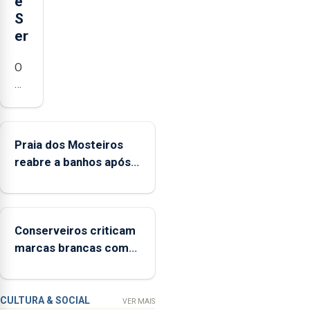
e
S
er
O
município
da
Lagoa,
está
Praia dos Mosteiros
a
reabre a banhos após
implementar
terceira interditação
o
programa
“Hora
Conserveiros criticam
de
marcas brancas com
Ser”
selo Marca Açores
para
a
prevenção
CULTURA & SOCIAL
VER MAIS