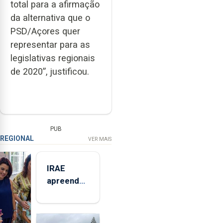
total para a afirmação
da alternativa que o
PSD/Açores quer
representar para as
legislativas regionais
de 2020”, justificou.
PUB
REGIONAL
VER MAIS
IRAE
apreendeu
mais de 32
toneladas
de