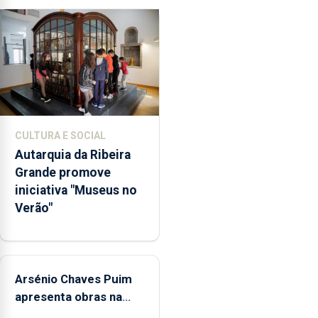
primária
da
violência
doméstica,
através
da
promoção
de
CULTURA E SOCIAL
competências
Autarquia da Ribeira
pessoais,
Grande promove
emocionais
iniciativa "Museus no
e
Verão"
sociais
junto
das
crianças
Arsénio Chaves Puim
apresenta obras na
Biblioteca de Vila do