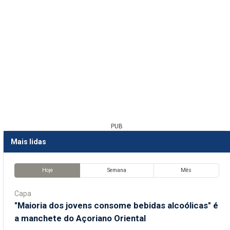
PUB
Mais lidas
Hoje
Semana
Mês
Capa
"Maioria dos jovens consome bebidas alcoólicas" é
a manchete do Açoriano Oriental