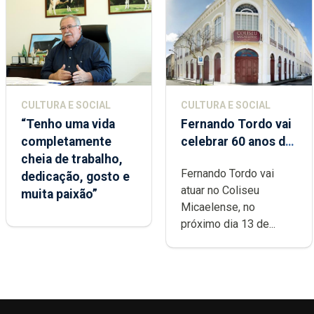
CULTURA E SOCIAL
CULTURA E SOCIAL
“Tenho uma vida
Fernando Tordo vai
completamente
celebrar 60 anos de
cheia de trabalho,
carreira no Coliseu
Fernando Tordo vai
dedicação, gosto e
Micaelense
atuar no Coliseu
muita paixão”
Micaelense, no
próximo dia 13 de...