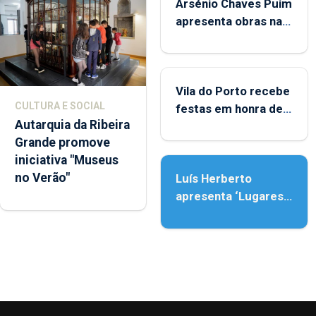
Arsénio Chaves Puim
apresenta obras na
Biblioteca de Vila do
Porto
Vila do Porto recebe
CULTURA E SOCIAL
festas em honra de
Autarquia da Ribeira
Nossa Senhora da
Grande promove
Assunção
iniciativa "Museus
no Verão"
Luís Herberto
apresenta ‘Lugares
da Paisagem’