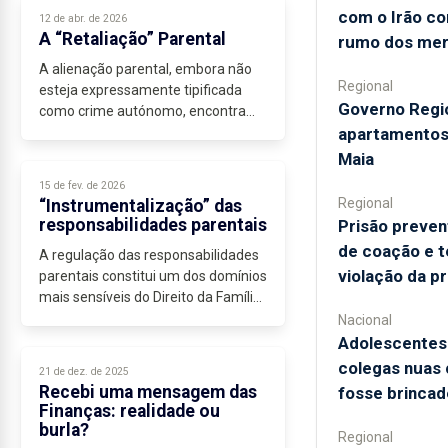
necessárias para construção.
com o Irão co
12 de abr. de 2026
Normalmente estão inseridos...
A “Retaliação” Parental
rumo dos me
A alienação parental, embora não
Regional
esteja expressamente tipificada
Governo Regi
como crime autónomo, encontra
apartamentos 
enquadramento em diversos
preceitos...
Maia
15 de fev. de 2026
Regional
“Instrumentalização” das
responsabilidades parentais
Prisão preven
de coação e t
A regulação das responsabilidades
violação da p
parentais constitui um dos domínios
mais sensíveis do Direito da Família.
O legislador abandonou...
Nacional
Adolescentes
colegas nuas
21 de dez. de 2025
Recebi uma mensagem das
fosse brincad
Finanças: realidade ou
burla?
Regional