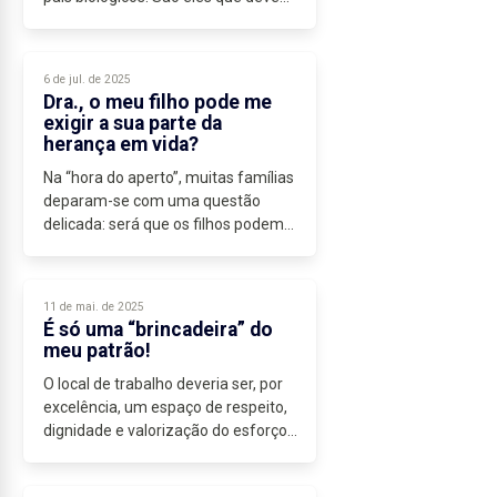
garantir a educação, sustento...
6 de jul. de 2025
Dra., o meu filho pode me
exigir a sua parte da
herança em vida?
Na “hora do aperto”, muitas famílias
deparam-se com uma questão
delicada: será que os filhos podem
exigir aos pais a fazer a partilha dos
seus bens ainda em vida? A
resposta, à luz do Código Civil
11 de mai. de 2025
português,...
É só uma “brincadeira” do
meu patrão!
O local de trabalho deveria ser, por
excelência, um espaço de respeito,
dignidade e valorização do esforço
individual e coletivo. No entanto,
muitos trabalhadores em Portugal