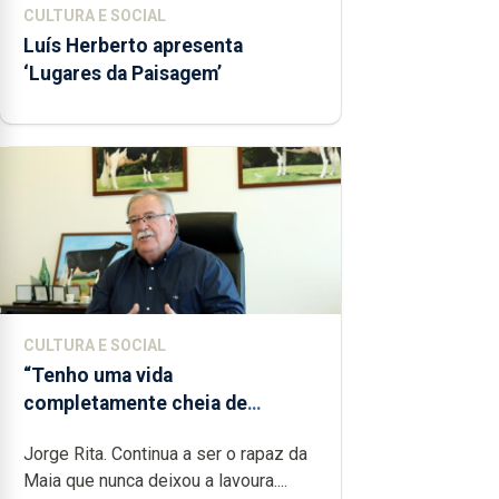
CULTURA E SOCIAL
Luís Herberto apresenta
‘Lugares da Paisagem’
CULTURA E SOCIAL
“Tenho uma vida
completamente cheia de
trabalho, dedicação, gosto e
Jorge Rita. Continua a ser o rapaz da
muita paixão”
Maia que nunca deixou a lavoura....