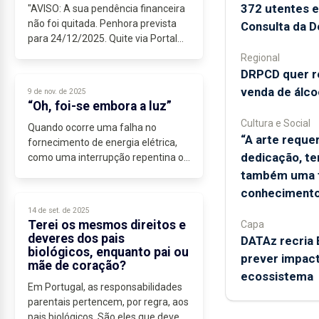
372 utentes 
"AVISO: A sua pendência financeira
não foi quitada. Penhora prevista
Consulta da D
para 24/12/2025. Quite via Portal
das Finanças no link...
Regional
DRPCD quer re
venda de álco
9 de nov. de 2025
“Oh, foi-se embora a luz”
Cultura e Social
Quando ocorre uma falha no
“A arte reque
fornecimento de energia elétrica,
dedicação, te
como uma interrupção repentina ou
uma variação brusca de tensão, que
também uma 
cause a avaria de eletrodomésticos,
conhecimento
por exemplo, o consumidor tem
14 de set. de 2025
direito...
Terei os mesmos direitos e
Capa
deveres dos pais
DATAz recria 
biológicos, enquanto pai ou
prever impac
mãe de coração?
ecossistema
Em Portugal, as responsabilidades
parentais pertencem, por regra, aos
pais biológicos. São eles que devem