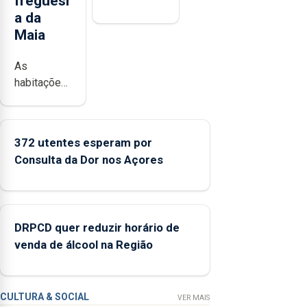
freguesi
a da
Maia
As
habitações
foram
atribuídas
em regime
372 utentes esperam por
de
Consulta da Dor nos Açores
arrendamento
com opção
de compra,
num
DRPCD quer reduzir horário de
investimento
venda de álcool na Região
de 2,3
milhões de
euros.
CULTURA & SOCIAL
VER MAIS