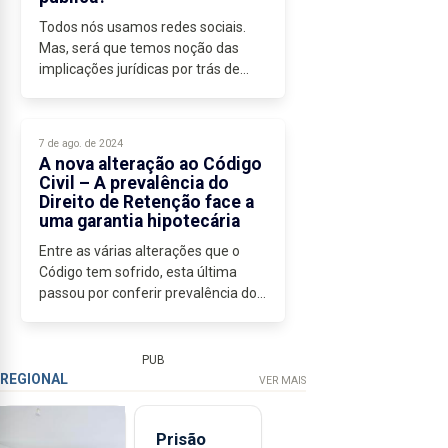
Todos nós usamos redes sociais.
Mas, será que temos noção das
implicações jurídicas por trás de
cada publicação? Quando falamos
sobre privacidade, direitos de
imagem e responsabilidade pelo
7 de ago. de 2024
conteúdo,...
A nova alteração ao Código
Civil – A prevalência do
Direito de Retenção face a
uma garantia hipotecária
Entre as várias alterações que o
Código tem sofrido, esta última
passou por conferir prevalência do
direito de retenção face a uma
garantia hipotecária, com
limitações.
PUB
Este artigo visa abordar...
REGIONAL
VER MAIS
Prisão