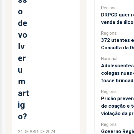
Regional
o
DRPCD quer re
de
venda de álco
vo
Regional
372 utentes 
lv
Consulta da D
er
Nacional
Adolescentes
u
colegas nuas
m
fosse brincad
art
Regional
Prisão preven
ig
de coação e t
violação da p
o?
Regional
Governo Regi
24 DE ABR. DE 2024