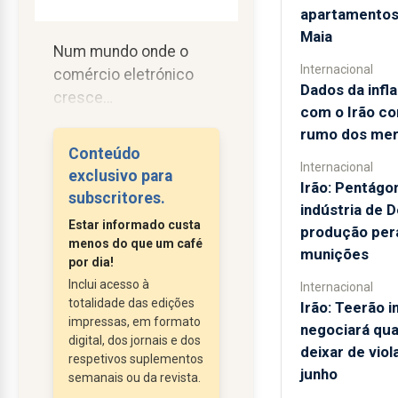
apartamentos 
Maia
Num mundo onde o
Internacional
comércio eletrónico
Dados da infl
cresce
com o Irão co
exponencialmente e as
rumo dos me
transações comerciais
Conteúdo
são cada vez mais
Internacional
exclusivo para
Irão: Pentágo
frequentes, a questão
subscritores.
indústria de D
das trocas e
Estar informado custa
produção per
devoluções dos artigos
menos do que um café
munições
adquiridos online, tem
por dia!
vindo a ser bastante
Inclui acesso à
Internacional
totalidade das edições
debatida, na ótica dos
Irão: Teerão i
impressas, em formato
direitos do consumidor
negociará qu
digital, dos jornais e dos
e na regulação do
deixar de vio
respetivos suplementos
junho
mercado. Em Portugal,
semanais ou da revista.
as leis do consumo