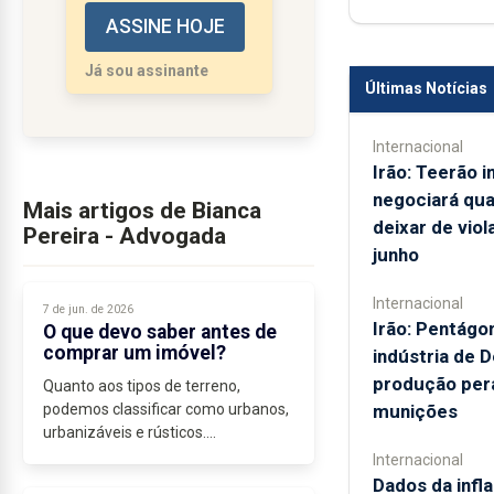
ASSINE HOJE
têm vindo a ser
moldadas para proteger
Já sou assinante
os consumidores, mas
Últimas Notícias
até que ponto a
obrigatoriedade...
Internacional
Irão: Teerão i
negociará qu
Mais artigos de Bianca
deixar de vio
Pereira - Advogada
junho
Internacional
7 de jun. de 2026
Irão: Pentágo
O que devo saber antes de
comprar um imóvel?
indústria de D
produção per
Quanto aos tipos de terreno,
munições
podemos classificar como urbanos,
urbanizáveis e rústicos.
Os terrenos urbanos, são terrenos
Internacional
que reúnem as condições
Dados da infl