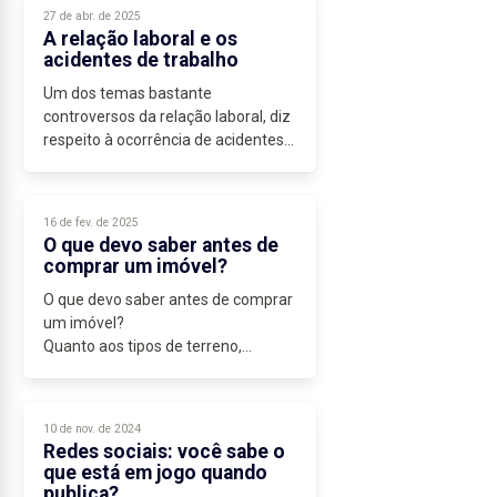
enfrentam diariamente uma...
27 de abr. de 2025
A relação laboral e os
acidentes de trabalho
Um dos temas bastante
controversos da relação laboral, diz
respeito à ocorrência de acidentes
de trabalho, à atribuição de baixas
médicas, às indemnizações
correspondentes e à possibilidade
16 de fev. de 2025
do despedimento...
O que devo saber antes de
comprar um imóvel?
O que devo saber antes de comprar
um imóvel?
Quanto aos tipos de terreno,
podemos classificar como urbanos,
urbanizáveis e rústicos.
Os terrenos urbanos, são terrenos
10 de nov. de 2024
que reúnem as condições
Redes sociais: você sabe o
necessárias...
que está em jogo quando
publica?