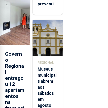
preventiva
para
suspeito
de coação
e
tentativa
de
violação
da prima
Govern
em São
o
REGIONAL
Miguel
Regiona
Museus
l
municipai
entrego
s abrem
u 12
aos
apartam
sábados
entos
em
na
agosto