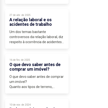
individual e coletivo. No entanto,
muitos trabalhadores em Portugal
enfrentam diariamente uma...
27 de abr. de 2025
A relação laboral e os
acidentes de trabalho
Um dos temas bastante
controversos da relação laboral, diz
respeito à ocorrência de acidentes
de trabalho, à atribuição de baixas
médicas, às indemnizações
correspondentes e à possibilidade
16 de fev. de 2025
do despedimento...
O que devo saber antes de
comprar um imóvel?
O que devo saber antes de comprar
um imóvel?
Quanto aos tipos de terreno,
podemos classificar como urbanos,
urbanizáveis e rústicos.
Os terrenos urbanos, são terrenos
10 de nov. de 2024
que reúnem as condições