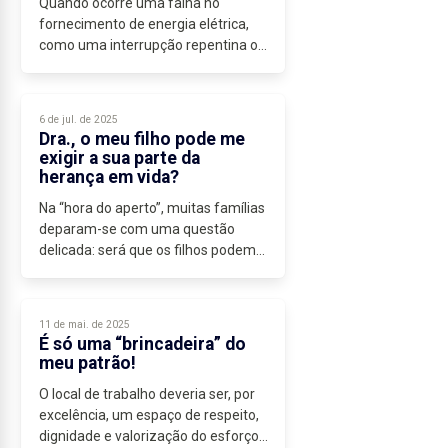
Quando ocorre uma falha no
fornecimento de energia elétrica,
como uma interrupção repentina ou
uma variação brusca de tensão, que
cause a avaria de eletrodomésticos,
por exemplo, o consumidor tem
6 de jul. de 2025
direito...
Dra., o meu filho pode me
exigir a sua parte da
herança em vida?
Na “hora do aperto”, muitas famílias
deparam-se com uma questão
delicada: será que os filhos podem
exigir aos pais a fazer a partilha dos
seus bens ainda em vida? A
resposta, à luz do Código Civil
11 de mai. de 2025
português,...
É só uma “brincadeira” do
meu patrão!
O local de trabalho deveria ser, por
excelência, um espaço de respeito,
dignidade e valorização do esforço