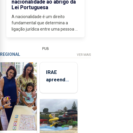
nacionalidade ao abrigo da
Lei Portuguesa
A nacionalidade é um direito
fundamental que determina a
ligação jurídica entre uma pessoa e
um Estado, conferindo-lhe um
conjunto de direitos e deveres. Em
Portugal, o processo de obtenção
PUB
da nacionalidade...
REGIONAL
VER MAIS
IRAE
apreendeu
mais de 32
toneladas
de
alimentos
entre
2021 e
2025 nos