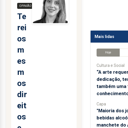
OPINIÃO
Te
rei
os
Mais lidas
m
Hoje
es
Cultura e Social
m
“A arte reque
dedicação, te
os
também uma 
dir
conhecimento
eit
Capa
"Maioria dos 
os
bebidas alcoól
manchete do A
e