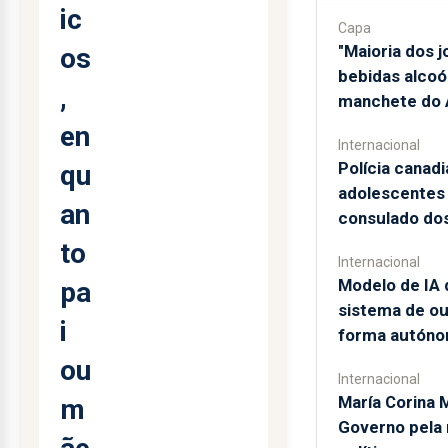
ic
Capa
"Maioria dos 
os
bebidas alcoól
,
manchete do A
en
Internacional
Polícia canad
qu
adolescentes 
an
consulado do
to
Internacional
Modelo de IA 
pa
sistema de o
i
forma autón
ou
Internacional
María Corina 
m
Governo pela