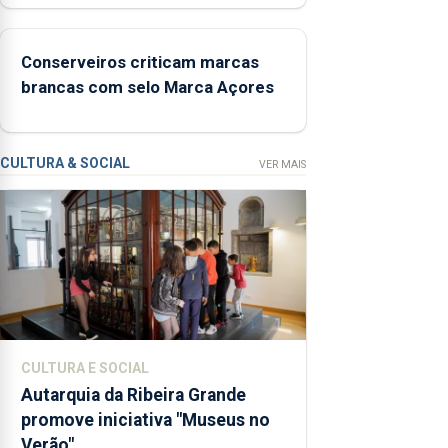
prevenção
primária da
Conserveiros criticam marcas
violência
brancas com selo Marca Açores
doméstica,
através da
promoção
de
CULTURA & SOCIAL
VER MAIS
competências
pessoais,
emocionais
e sociais
junto das
crianças
CULTURA E SOCIAL
Autarquia da Ribeira Grande
promove iniciativa "Museus no
Verão"