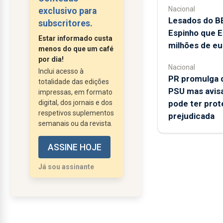
que devem garantir a
Nacional
exclusivo para
educação, sustento e
Lesados do B
subscritores.
proteção dos filhos.
Espinho que E
Estar informado custa
Contudo, a realidade
milhões de eu
menos do que um café
mostra que muitas
por dia!
Nacional
crianças crescem em
Inclui acesso à
PR promulga d
totalidade das edições
famílias recompostas,
PSU mas avis
impressas, em formato
onde madrastas e
digital, dos jornais e dos
pode ter prot
padrastos assumem,
respetivos suplementos
prejudicada
na prática, um papel
semanais ou da revista.
ativo no seu dia a dia. O
ASSINE HOJE
direito...
Já sou assinante