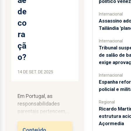
ãe
político vene
de
Internacional
Assassino ado
co
Tailândia 'pla
ra
Internacional
çã
Tribunal sus
de salão de b
o?
exige aprova
14 DE SET. DE 2025
Internacional
Espanha refo
policial e mil
Em Portugal, as
Regional
responsabilidades
Ricardo Marti
parentais pertencem,
estrutura aci
por regra, aos pais
Açormedia
biológicos. São eles
Conteúdo