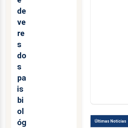
de
ve
re
s
do
s
pa
is
bi
ol
óg
Últimas Notícias