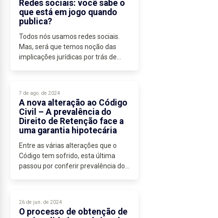
Redes sociais: você sabe o
necessárias...
que está em jogo quando
publica?
Todos nós usamos redes sociais.
Mas, será que temos noção das
implicações jurídicas por trás de
cada publicação? Quando falamos
sobre privacidade, direitos de
imagem e responsabilidade pelo
7 de ago. de 2024
conteúdo,...
A nova alteração ao Código
Civil – A prevalência do
Direito de Retenção face a
uma garantia hipotecária
Entre as várias alterações que o
Código tem sofrido, esta última
passou por conferir prevalência do
direito de retenção face a uma
garantia hipotecária, com
limitações.
26 de jun. de 2024
Este artigo visa abordar...
O processo de obtenção de