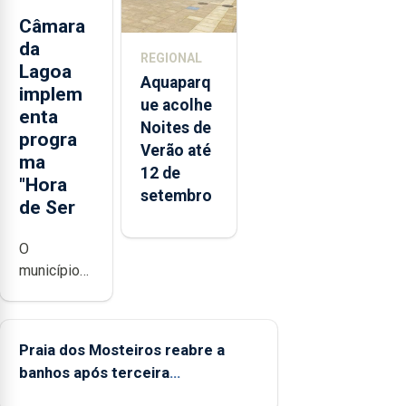
Açores
Câmara
da
REGIONAL
Lagoa
Aquaparq
implem
ue acolhe
enta
Noites de
progra
Verão até
ma
12 de
"Hora
setembro
de Ser
O
município
da Lagoa,
está a
implementar
Praia dos Mosteiros reabre a
o programa
banhos após terceira
“Hora de
interditação
Ser” para a