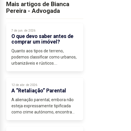
Mais artigos de Bianca
Pereira - Advogada
7 de jun. de 2026
O que devo saber antes de
comprar um imóvel?
Quanto aos tipos de terreno,
podemos classificar como urbanos,
urbanizáveis e rústicos.
Os terrenos urbanos, são terrenos
que reúnem as condições
necessárias para construção.
12 de abr. de 2026
Normalmente estão inseridos...
A “Retaliação” Parental
A alienação parental, embora não
esteja expressamente tipificada
como crime autónomo, encontra
enquadramento em diversos
preceitos...