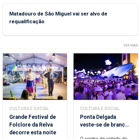
Matadouro de São Miguel vai ser alvo de
requalificação
VER MAIS
CULTURA E SOCIAL
CULTURA E SOCIAL
Grande Festival de
Ponta Delgada
Folclore da Relva
veste-se de branco
decorre esta noite
sábado
O centro da cidade de