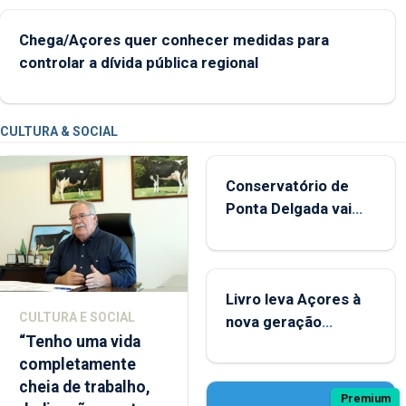
Chega/Açores quer conhecer medidas para
controlar a dívida pública regional
CULTURA & SOCIAL
Conservatório de
Ponta Delgada vai
contar com novos
instrumentos
Livro leva Açores à
CULTURA E SOCIAL
nova geração
“Tenho uma vida
açordescendente
completamente
cheia de trabalho,
Premium