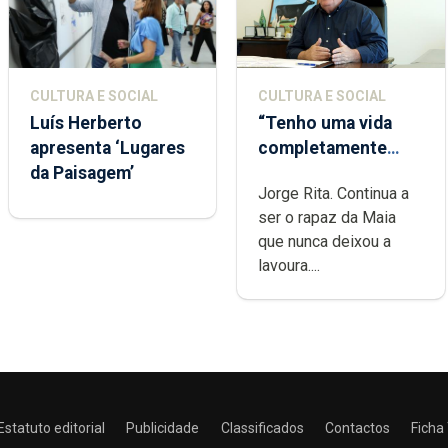
CULTURA E SOCIAL
CULTURA E SOCIAL
Luís Herberto
“Tenho uma vida
apresenta ‘Lugares
completamente
da Paisagem’
cheia de trabalho,
Jorge Rita. Continua a
dedicação, gosto e
ser o rapaz da Maia
muita paixão”
que nunca deixou a
lavoura....
Estatuto editorial
Publicidade
Classificados
Contactos
Ficha