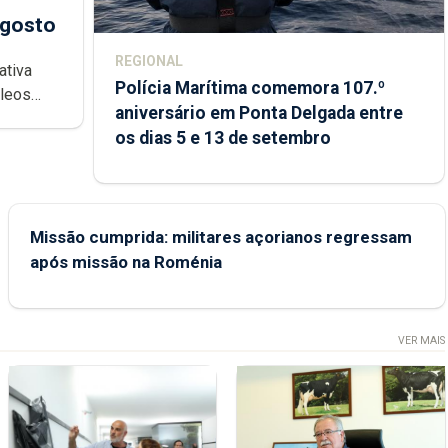
agosto
REGIONAL
ativa
Polícia Marítima comemora 107.º
cleos
aniversário em Ponta Delgada entre
 sábados
os dias 5 e 13 de setembro
Missão cumprida: militares açorianos regressam
após missão na Roménia
VER MAIS