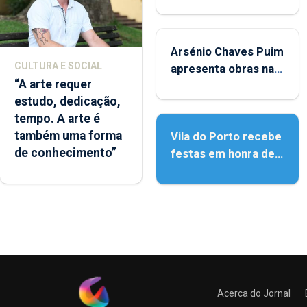
iniciativa "Museus no
Verão"
Arsénio Chaves Puim
CULTURA E SOCIAL
apresenta obras na
“A arte requer
Biblioteca de Vila do
estudo, dedicação,
Porto
tempo. A arte é
também uma forma
Vila do Porto recebe
de conhecimento”
festas em honra de
Nossa Senhora da
Assunção
Acerca do Jornal