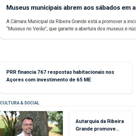
Museus municipais abrem aos sábados em 
A Câmara Municipal da Ribeira Grande está a promover a inici
“Museus no Verão”, que garante a abertura dos museus e nú
museológicos integrados na Rede Municipal de Museus aos
durante o mês de agosto, entre as 14h00 e as 18h00.
PRR financia 767 respostas habitacionais nos
Açores com investimento de 65 ME
CULTURA & SOCIAL
Autarquia da Ribeira
Grande promove