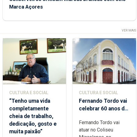
Marca Açores
VER MAIS
CULTURA E SOCIAL
CULTURA E SOCIAL
“Tenho uma vida
Fernando Tordo vai
completamente
celebrar 60 anos de
cheia de trabalho,
carreira no Coliseu
Fernando Tordo vai
dedicação, gosto e
Micaelense
atuar no Coliseu
muita paixão”