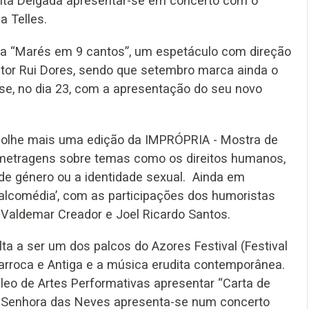
onta Delgada apresentar-se em concerto com o
 Telles.
ta “Marés em 9 cantos”, um espetáculo com direção
ictor Rui Dores, sendo que setembro marca ainda o
se, no dia 23, com a apresentação do seu novo
acolhe mais uma edição da IMPRÓPRIA - Mostra de
-metragens sobre temas como os direitos humanos,
a de género ou a identidade sexual. Ainda em
‘Palcomédia’, com as participações dos humoristas
 Valdemar Creador e Joel Ricardo Santos.
ta a ser um dos palcos do Azores Festival (Festival
rroca e Antiga e a música erudita contemporânea.
leo de Artes Performativas apresentar “Carta de
a Senhora das Neves apresenta-se num concerto