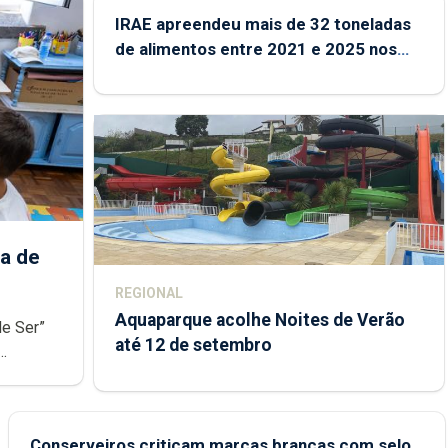
IRAE apreendeu mais de 32 toneladas
de alimentos entre 2021 e 2025 nos
Açores
a de
REGIONAL
Aquaparque acolhe Noites de Verão
de Ser”
até 12 de setembro
junto das
Conserveiros criticam marcas brancas com selo