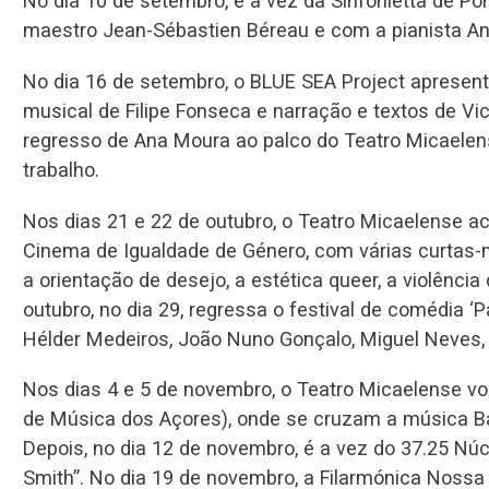
No dia 10 de setembro, é a vez da Sinfonietta de P
maestro Jean-Sébastien Béreau e com a pianista Ana
No dia 16 de setembro, o BLUE SEA Project apresen
musical de Filipe Fonseca e narração e textos de V
regresso de Ana Moura ao palco do Teatro Micaelen
trabalho.
Nos dias 21 e 22 de outubro, o Teatro Micaelense 
Cinema de Igualdade de Género, com várias curtas
a orientação de desejo, a estética queer, a violênci
outubro, no dia 29, regressa o festival de comédia 
Hélder Medeiros, João Nuno Gonçalo, Miguel Neves,
Nos dias 4 e 5 de novembro, o Teatro Micaelense vol
de Música dos Açores), onde se cruzam a música Ba
Depois, no dia 12 de novembro, é a vez do 37.25 Núc
Smith”. No dia 19 de novembro, a Filarmónica Noss