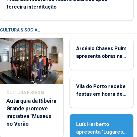
terceira interditação
CULTURA & SOCIAL
Arsénio Chaves Puim
apresenta obras na
Biblioteca de Vila do
Porto
Vila do Porto recebe
CULTURA E SOCIAL
festas em honra de
Autarquia da Ribeira
Nossa Senhora da
Grande promove
Assunção
iniciativa "Museus
no Verão"
Luís Herberto
apresenta ‘Lugares