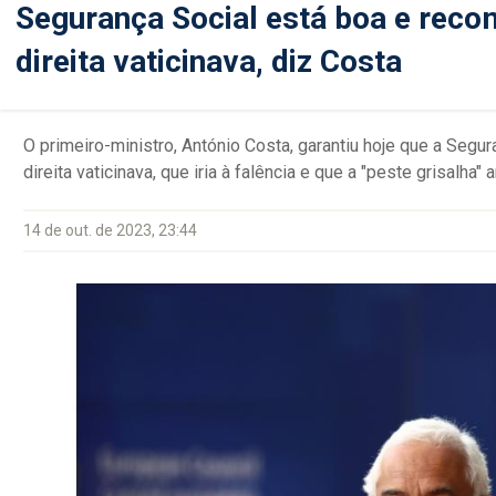
Segurança Social está boa e reco
direita vaticinava, diz Costa
O primeiro-ministro, António Costa, garantiu hoje que a Segu
direita vaticinava, que iria à falência e que a "peste grisalh
14 de out. de 2023, 23:44