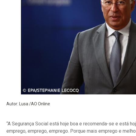
Autor: Lusa /AO Online
“A Segurança Social está hoje boa e recomenda-se e está h
emprego, emprego, emprego. Porque mais emprego e melhores