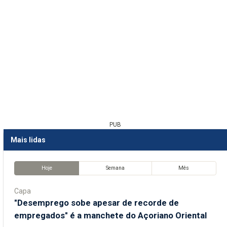
PUB
Mais lidas
Hoje
Semana
Mês
Capa
"Desemprego sobe apesar de recorde de
empregados" é a manchete do Açoriano Oriental