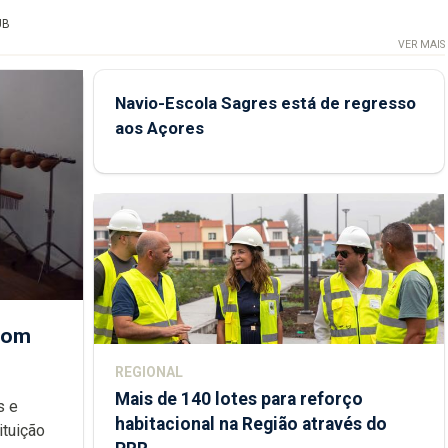
UB
VER MAIS
Navio-Escola Sagres está de regresso
aos Açores
 com
REGIONAL
Mais de 140 lotes para reforço
habitacional na Região através do
ondições de ensino da instituição