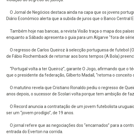
O Jornal de Negócios destaca ainda na capa que os jovens portu
Diário Económico alerta que a subida de juros que o Banco Central 
Também hoje nas bancas, a revista Visão traça o mapa dos países 
enquanto a Sábado apresenta o guia para um Algarve "fora de série
O regresso de Carlos Queiroz à selecção portuguesa de futebol (
de Fábio Rochemback de retornar aos bons tempos (A Bola) preenc
“Portugal volta a ter Queiroz”, garante O Jogo, afirmando que o té
que o presidente da federação, Gilberto Madaíl, “retoma o conceito
O matutino revela que Cristiano Ronaldo pediu o regresso de Quei
anos depois, o sucessor de Scolari volta porque tem ambição de fa
O Record anuncia a contratação de um jovem futebolista uruguaio, U
ser um “jovem prodígio”, de 19 anos.
O jornal refere que as negociações dos “encarnados” para a contr
entrada do Everton na corrida.