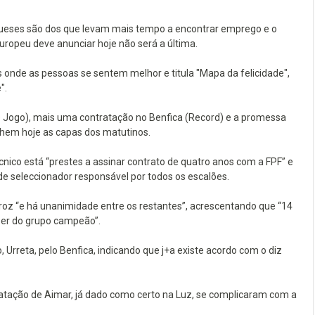
gueses são dos que levam mais tempo a encontrar emprego e o
Europeu deve anunciar hoje não será a última.
onde as pessoas se sentem melhor e titula "Mapa da felicidade",
".
O Jogo), mais uma contratação no Benfica (Record) e a promessa
hem hoje as capas dos matutinos.
cnico está “prestes a assinar contrato de quatro anos com a FPF” e
 de seleccionador responsável por todos os escalões.
roz “e há unanimidade entre os restantes”, acrescentando que “14
zer do grupo campeão”.
rreta, pelo Benfica, indicando que j+a existe acordo com o diz
atação de Aimar, já dado como certo na Luz, se complicaram com a