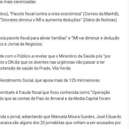
as mais carenciadas.
co), "Pacote fiscal contra a crise económica" (Correio da Manhã),
 "Sócrates diminui o IMI e aumenta deduções" (Diário de Notícias)
acote fiscal para aliviar famílias" e "IMI vai diminuir e dedução
o e Jornal de Negócios.
 com o Público a revelar que o Ministério da Saúde pôs "por
nto o DN diz que os doentes nas urgências vão passar a ter
tensão de saúde do Prado, Vila Verde.
Rendimento Social, que apoia mais de 125 mil menores.
ombate à fraude fiscal que ficou conhecida como "Operação
ando que as contas de Pais do Amaral e da Media Capital foram
inda o jornal, adiantando que Manuela Moura Guedes, José Eduardo
 Saraiva são alguns dos 20 jornalistas que voltam a ser acusados por