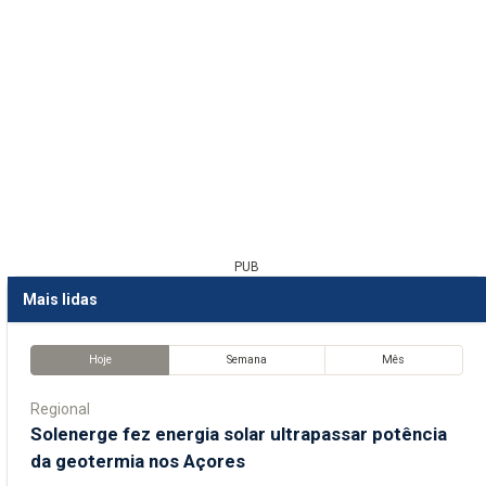
PUB
Mais lidas
Hoje
Semana
Mês
Regional
Solenerge fez energia solar ultrapassar potência
da geotermia nos Açores