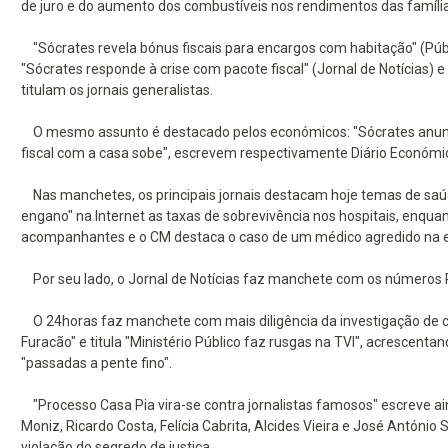
de juro e do aumento dos combustíveis nos rendimentos das famíli
"Sócrates revela bónus fiscais para encargos com habitação" (Públi
"Sócrates responde à crise com pacote fiscal" (Jornal de Notícias) e
titulam os jornais generalistas.
O mesmo assunto é destacado pelos económicos: "Sócrates anuncia p
fiscal com a casa sobe", escrevem respectivamente Diário Económic
Nas manchetes, os principais jornais destacam hoje temas de saúde
engano" na Internet as taxas de sobrevivência nos hospitais, enqua
acompanhantes e o CM destaca o caso de um médico agredido na ex
Por seu lado, o Jornal de Notícias faz manchete com os números 
O 24horas faz manchete com mais diligência da investigação de c
Furacão" e titula "Ministério Público faz rusgas na TVI", acrescent
"passadas a pente fino".
"Processo Casa Pia vira-se contra jornalistas famosos" escreve a
Moniz, Ricardo Costa, Felícia Cabrita, Alcides Vieira e José António
violação do segredo de justiça.