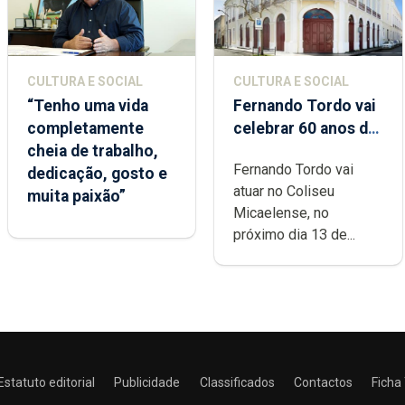
CULTURA E SOCIAL
CULTURA E SOCIAL
“Tenho uma vida
Fernando Tordo vai
completamente
celebrar 60 anos de
cheia de trabalho,
carreira no Coliseu
Fernando Tordo vai
dedicação, gosto e
Micaelense
atuar no Coliseu
muita paixão”
Micaelense, no
próximo dia 13 de...
Estatuto editorial
Publicidade
Classificados
Contactos
Ficha