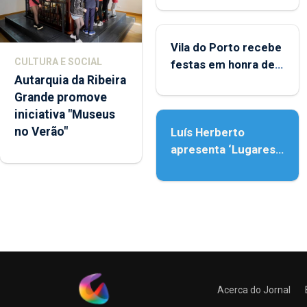
Porto
Vila do Porto recebe
CULTURA E SOCIAL
festas em honra de
Autarquia da Ribeira
Nossa Senhora da
Grande promove
Assunção
iniciativa "Museus
no Verão"
Luís Herberto
apresenta ‘Lugares
da Paisagem’
Acerca do Jornal