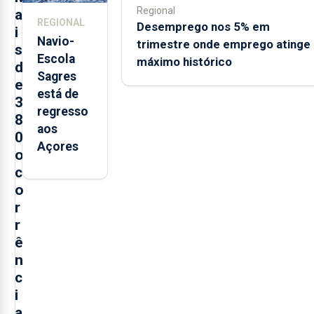
trabalho
Regional
a
REGIONAL
Desemprego nos 5% em
i
Navio-
trimestre onde emprego atinge
s
Escola
máximo histórico
d
Sagres
e
está de
3
regresso
8
aos
0
Açores
o
c
o
r
r
ê
n
c
i
a