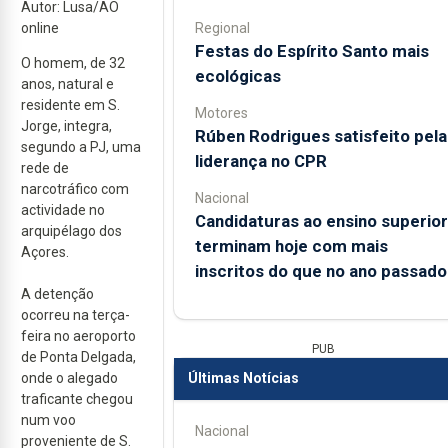
Autor: Lusa/AO
Regional
online
Festas do Espírito Santo mais
O homem, de 32
ecológicas
anos, natural e
residente em S.
Motores
Jorge, integra,
Rúben Rodrigues satisfeito pela
segundo a PJ, uma
liderança no CPR
rede de
narcotráfico com
Nacional
actividade no
Candidaturas ao ensino superior
arquipélago dos
terminam hoje com mais
Açores.
inscritos do que no ano passado
A detenção
ocorreu na terça-
feira no aeroporto
PUB
de Ponta Delgada,
onde o alegado
Últimas Notícias
traficante chegou
num voo
Nacional
proveniente de S.