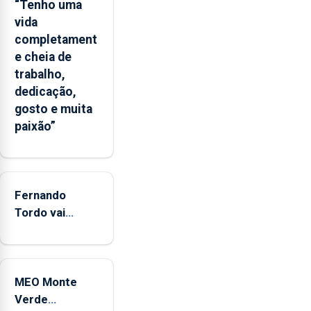
Flores
“Tenho uma
apresenta
vida
um
completament
“decréscimo
e cheia de
significativo”
trabalho,
da
dedicação,
CPUE
gosto e muita
entre
paixão”
2022
e
2025
Fernando
Tordo vai
celebrar 60
anos de
carreira no
MEO Monte
Coliseu
Verde
Micaelense