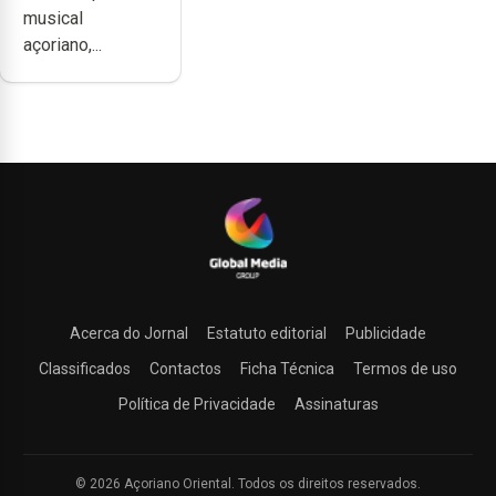
musical
produzir uma
açoriano,...
música”
Acerca do Jornal
Estatuto editorial
Publicidade
Classificados
Contactos
Ficha Técnica
Termos de uso
Política de Privacidade
Assinaturas
© 2026 Açoriano Oriental. Todos os direitos reservados.