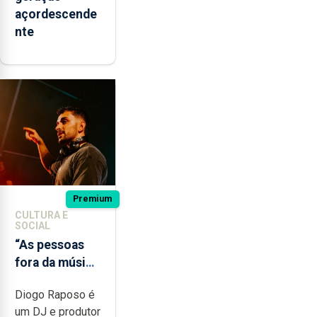
açordescende
nte
Premium
CULTURA E
SOCIAL
“As pessoas
fora da música
não têm a
Diogo Raposo é
noção do quão
um DJ e produtor
difícil é