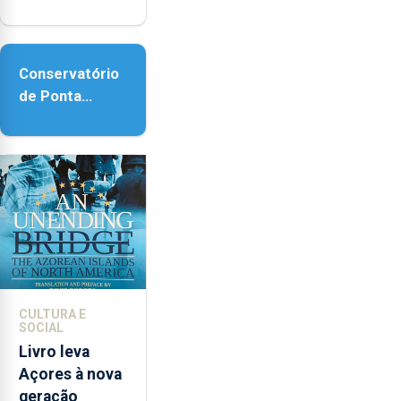
regressa com
reforço da
acessibilidade
Conservatório
de Ponta
Delgada vai
contar com
novos
instrumentos
CULTURA E
SOCIAL
Livro leva
Açores à nova
geração