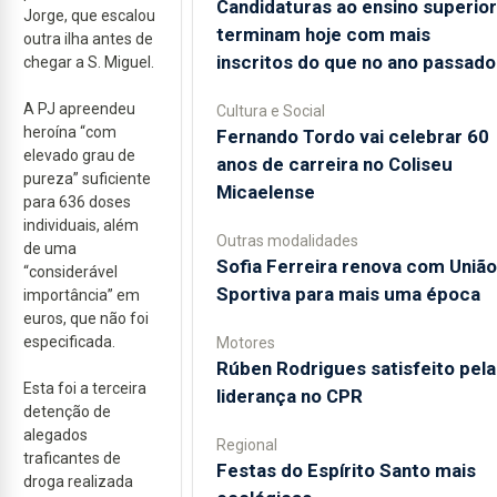
Candidaturas ao ensino superior
Jorge, que escalou
terminam hoje com mais
outra ilha antes de
inscritos do que no ano passado
chegar a S. Miguel.
A PJ apreendeu
Cultura e Social
heroína “com
Fernando Tordo vai celebrar 60
elevado grau de
anos de carreira no Coliseu
pureza” suficiente
Micaelense
para 636 doses
individuais, além
Outras modalidades
de uma
Sofia Ferreira renova com União
“considerável
Sportiva para mais uma época
importância” em
euros, que não foi
especificada.
Motores
Rúben Rodrigues satisfeito pela
Esta foi a terceira
liderança no CPR
detenção de
alegados
Regional
traficantes de
Festas do Espírito Santo mais
droga realizada