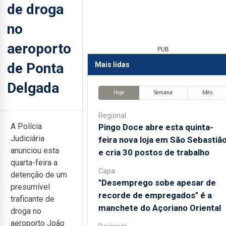
de droga
no
aeroporto
PUB
de Ponta
Mais lidas
Delgada
Hoje
Semana
Mês
Regional
A Polícia
Pingo Doce abre esta quinta-
Judiciária
feira nova loja em São Sebastiã
anunciou esta
e cria 30 postos de trabalho
quarta-feira a
Capa
detenção de um
"Desemprego sobe apesar de
presumível
recorde de empregados" é a
traficante de
manchete do Açoriano Oriental
droga no
aeroporto João