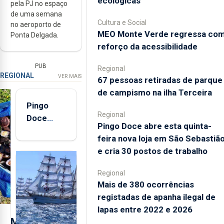
ecológicas
pela PJ no espaço
de uma semana
Cultura e Social
no aeroporto de
MEO Monte Verde regressa co
Ponta Delgada.
reforço da acessibilidade
PUB
Regional
REGIONAL
VER MAIS
67 pessoas retiradas de parque
de campismo na ilha Terceira
Pingo
Regional
Doce
Pingo Doce abre esta quinta-
abre esta
feira nova loja em São Sebastiã
quinta-
e cria 30 postos de trabalho
feira nova
loja em
Regional
São
Mais de 380 ocorrências
Sebastião
registadas de apanha ilegal de
e cria 30
lapas entre 2022 e 2026
postos de
M