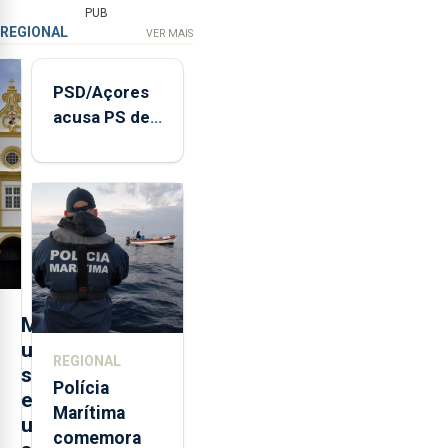
PUB
REGIONAL
VER MAIS
PSD/Açores
acusa PS de
"posição
contraditória"
sobre
evolução
turística
M
u
REGIONAL
s
Polícia
e
Marítima
u
comemora