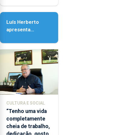
e
Senhora da
as
Assunção
18h00.
Luís Herberto
apresenta
‘Lugares da
Paisagem’
CULTURA E SOCIAL
“Tenho uma vida
completamente
cheia de trabalho,
dedicação, gosto