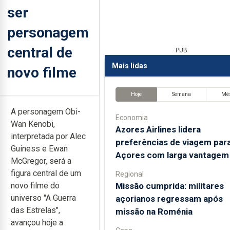
ser
personagem
central de
PUB
Mais lidas
novo filme
Hoje
Semana
Mê
A personagem Obi-
Economia
Wan Kenobi,
Azores Airlines lidera
interpretada por Alec
preferências de viagem par
Guiness e Ewan
Açores com larga vantagem
McGregor, será a
figura central de um
Regional
Missão cumprida: militares
novo filme do
universo "A Guerra
açorianos regressam após
das Estrelas",
missão na Roménia
avançou hoje a