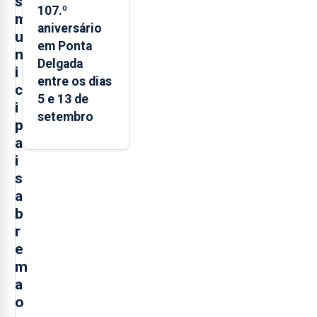
s
107.º
m
aniversário
u
em Ponta
n
Delgada
i
entre os dias
c
5 e 13 de
i
setembro
p
a
i
s
a
b
r
e
m
a
o