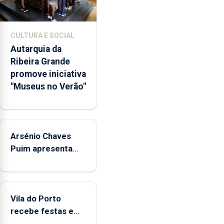
e
núcleos
museológicos
CULTURA E SOCIAL
integrados
Autarquia da
na
Ribeira Grande
Rede
promove iniciativa
Municipal
"Museus no Verão"
de
Museus
aos
sábados
Arsénio Chaves
durante
o
Puim apresenta
mês
obras na Biblioteca
de
de Vila do Porto
agosto,
entre
Vila do Porto
as
recebe festas em
14h00
honra de Nossa