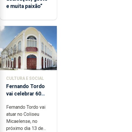
e muita paixão”
CULTURA E SOCIAL
Fernando Tordo
vai celebrar 60
anos de carreira
Fernando Tordo vai
no Coliseu
atuar no Coliseu
Micaelense
Micaelense, no
próximo dia 13 de...