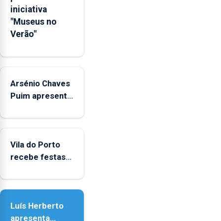
Governo
iniciativa
Regional.
"Museus no
Verão"
Arsénio Chaves
Puim apresenta
obras na
Biblioteca de
Vila do Porto
Vila do Porto
recebe festas
em honra de
Nossa Senhora
da Assunção
Luís Herberto
apresenta