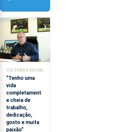
‘Lugares da
Paisagem’
CULTURA E SOCIAL
“Tenho uma
vida
completament
e cheia de
trabalho,
dedicação,
gosto e muita
paixão”