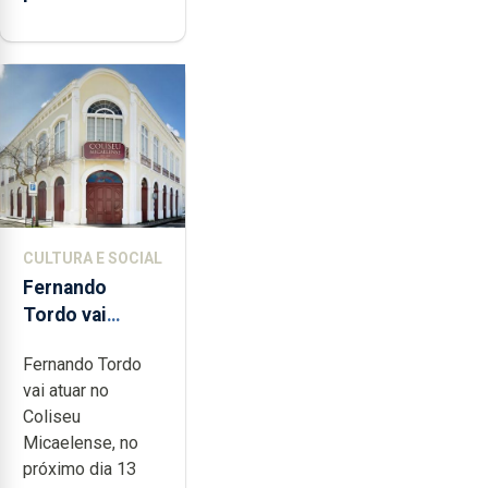
CULTURA E SOCIAL
Fernando
Tordo vai
celebrar 60
Fernando Tordo
anos de
vai atuar no
carreira no
Coliseu
Coliseu
Micaelense, no
Micaelense
próximo dia 13