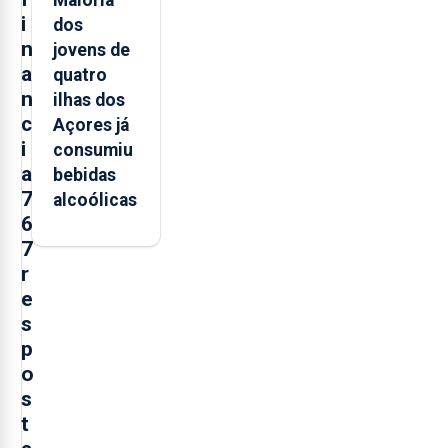
Maioria
i
dos
n
jovens de
a
quatro
n
ilhas dos
c
Açores já
i
consumiu
a
bebidas
7
alcoólicas
6
7
r
e
s
p
o
s
t