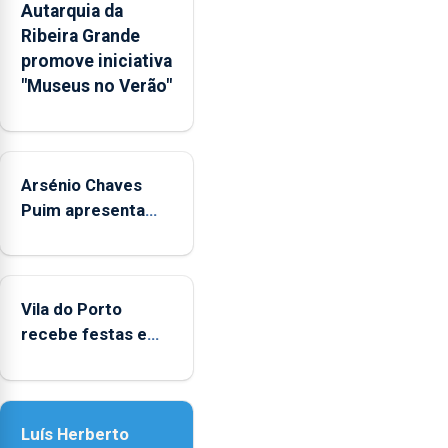
Autarquia da
pessoais,
Ribeira Grande
emocionais
promove iniciativa
e
"Museus no Verão"
sociais
junto
das
crianças
Arsénio Chaves
Puim apresenta
obras na Biblioteca
de Vila do Porto
Vila do Porto
recebe festas em
honra de Nossa
Senhora da
Assunção
Luís Herberto