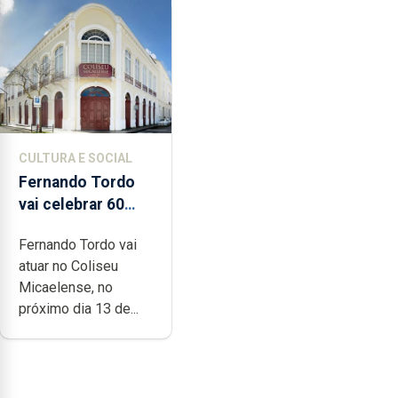
CULTURA E SOCIAL
Fernando Tordo
vai celebrar 60
anos de carreira
Fernando Tordo vai
no Coliseu
atuar no Coliseu
Micaelense
Micaelense, no
próximo dia 13 de...