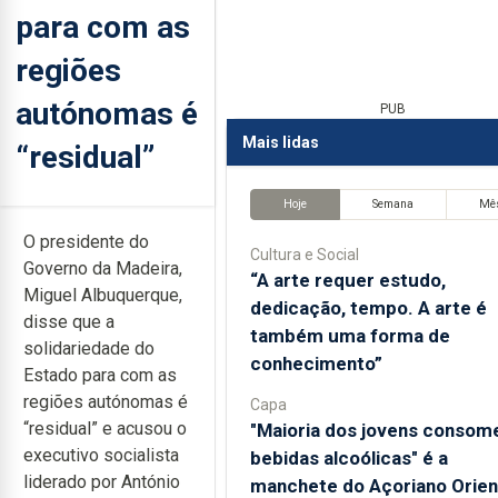
para com as
regiões
autónomas é
PUB
Mais lidas
“residual”
Hoje
Semana
Mê
O presidente do
Cultura e Social
Governo da Madeira,
“A arte requer estudo,
Miguel Albuquerque,
dedicação, tempo. A arte é
disse que a
também uma forma de
solidariedade do
conhecimento”
Estado para com as
regiões autónomas é
Capa
“residual” e acusou o
"Maioria dos jovens consom
executivo socialista
bebidas alcoólicas" é a
liderado por António
manchete do Açoriano Orien