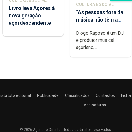
CULTURA E SOCIAL
CULTURA E SOCIAL
Livro leva Açores à
“As pessoas fora da
nova geração
música não têm a
açordescendente
noção do quão
Diogo Raposo é um DJ
difícil é produzir
e produtor musical
uma música”
açoriano,...
Estatuto editorial
Publicidade
Classificados
Contactos
Ficha
Assinaturas
© 2026 Açoriano Oriental. Todos os direitos reservados.