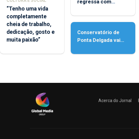
CULTURA E SOCIAL
regressa com
“Tenho uma vida
reforço da
completamente
acessibilidade
cheia de trabalho,
dedicação, gosto e
Conservatório de
muita paixão”
Ponta Delgada vai
contar com novos
instrumentos
Acerca do Jornal