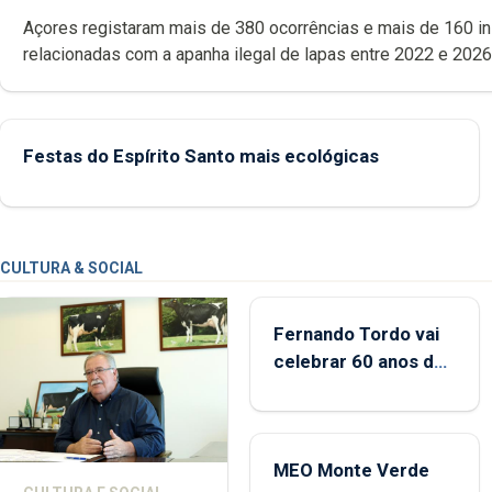
Açores registaram mais de 380 ocorrências e mais de 160 inspeções
relacionadas com a apanha ilegal de lapas entre 2022 e 2026. A ilha
das Flores apresenta um “decréscimo significativo” da CPUE entr
2022 e 2025
Festas do Espírito Santo mais ecológicas
CULTURA & SOCIAL
Fernando Tordo vai
celebrar 60 anos de
carreira no Coliseu
Micaelense
MEO Monte Verde