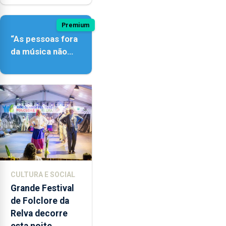
Premium
“As pessoas fora
da música não
têm a noção do
quão difícil é
produzir uma
música”
CULTURA E SOCIAL
Grande Festival
de Folclore da
Relva decorre