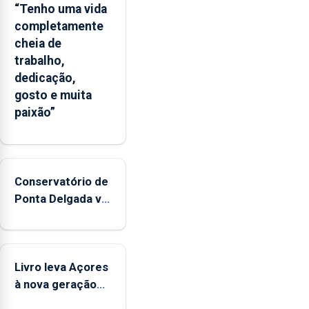
“Tenho uma vida
completamente
cheia de
trabalho,
dedicação,
gosto e muita
paixão”
Conservatório de
Ponta Delgada vai
contar com
novos
instrumentos
Livro leva Açores
à nova geração
açordescendente