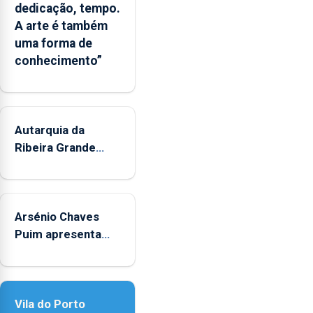
dedicação, tempo.
Municipal
A arte é também
de
uma forma de
Museus
conhecimento”
aos
sábados
durante
o
mês
Autarquia da
de
Ribeira Grande
agosto,
promove iniciativa
entre
"Museus no Verão"
as
14h00
Arsénio Chaves
e
Puim apresenta
as
obras na Biblioteca
18h00.
de Vila do Porto
Vila do Porto