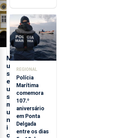
"posição
contraditória"
sobre
evolução
turística
M
u
REGIONAL
s
Polícia
e
Marítima
u
comemora
s
107.º
m
aniversário
u
em Ponta
n
Delgada
i
entre os dias
c