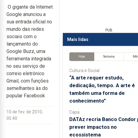
O gigante da Internet
Google anunciou a
sua entrada oficial no
mundo das redes
PUB
sociais com o
Mais lidas
lançamento do
Google Buzz, uma
Hoje
Semana
Mê
ferramenta integrada
no seu serviço de
Cultura e Social
correio eletrónico
“A arte requer estudo,
Gmail, com funções
dedicação, tempo. A arte é
semelhantes às do
também uma forma de
popular Facebook
conhecimento”
10 de fev. de 2010,
Capa
05:40
DATAz recria Banco Condor 
prever impactos no
ecossistema