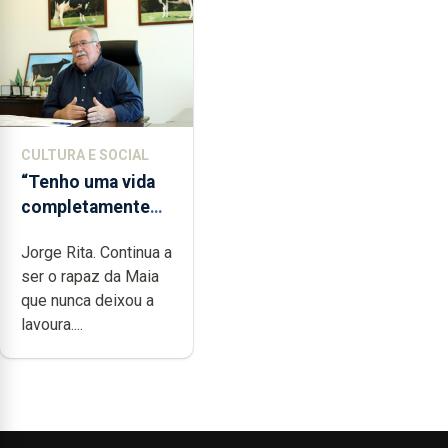
CULTURA E SOCIAL
“Tenho uma vida
completamente
cheia de trabalho,
Jorge Rita. Continua a
dedicação, gosto
ser o rapaz da Maia
e muita paixão”
que nunca deixou a
lavoura....