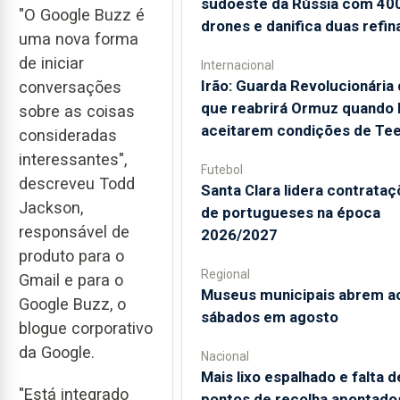
sudoeste da Rússia com 40
"O Google Buzz é
drones e danifica duas refin
uma nova forma
de iniciar
Internacional
Irão: Guarda Revolucionária 
conversações
que reabrirá Ormuz quando
sobre as coisas
aceitarem condições de Te
consideradas
interessantes",
Futebol
descreveu Todd
Santa Clara lidera contrata
Jackson,
de portugueses na época
responsável de
2026/2027
produto para o
Regional
Gmail e para o
Museus municipais abrem a
Google Buzz, o
sábados em agosto
blogue corporativo
da Google.
Nacional
Mais lixo espalhado e falta d
"Está integrado
pontos de recolha apontado