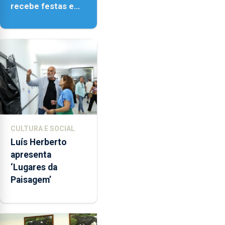
recebe festas em
honra de Nossa
Senhora da
Assunção
CULTURA E SOCIAL
Luís Herberto
apresenta
‘Lugares da
Paisagem’