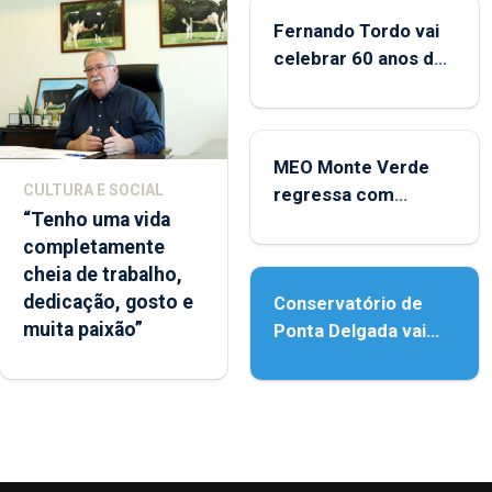
Fernando Tordo vai
celebrar 60 anos de
carreira no Coliseu
Micaelense
MEO Monte Verde
CULTURA E SOCIAL
regressa com
“Tenho uma vida
reforço da
completamente
acessibilidade
cheia de trabalho,
dedicação, gosto e
Conservatório de
muita paixão”
Ponta Delgada vai
contar com novos
instrumentos