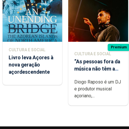
Premium
CULTURA E SOCIAL
CULTURA E SOCIAL
Livro leva Açores à
“As pessoas fora da
nova geração
música não têm a
açordescendente
noção do quão
Diogo Raposo é um DJ
difícil é produzir
e produtor musical
uma música”
açoriano,...