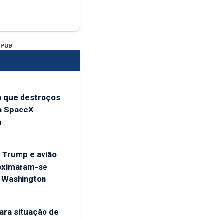
PUB
 que destroços
a SpaceX
a
e Trump e avião
oximaram-se
 Washington
para situação de