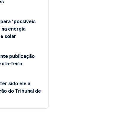
es
para "possíveis
 na energia
se solar
ante publicação
exta-feira
ter sido ele a
ção do Tribunal de