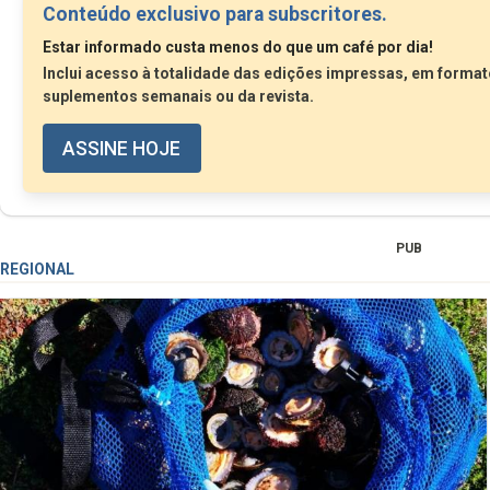
Conteúdo exclusivo para subscritores.
Estar informado custa menos do que um café por dia!
Enquanto novo presidente...
Inclui acesso à totalidade das edições impressas, em formato
suplementos semanais ou da revista.
ASSINE HOJE
PUB
REGIONAL