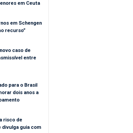
menores em Ceuta
ernos em Schengen
mo recurso”
 novo caso de
nsmissível entre
do para o Brasil
orar dois anos a
upamento
a risco de
 divulga guia com