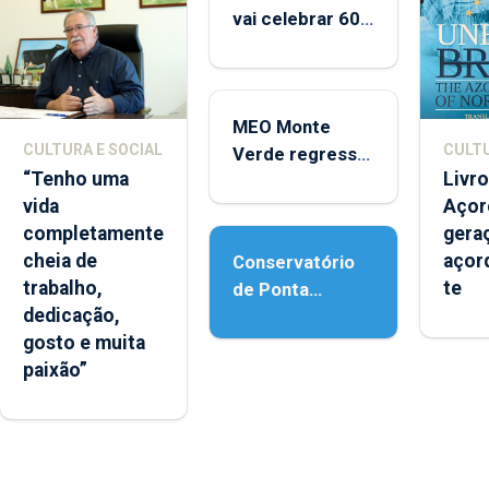
vai celebrar 60
anos de carreira
no Coliseu
Micaelense
MEO Monte
CULTURA E SOCIAL
CULTU
Verde regressa
“Tenho uma
Livro
com reforço da
vida
Açor
acessibilidade
completamente
gera
cheia de
açor
Conservatório
trabalho,
te
de Ponta
dedicação,
Delgada vai
gosto e muita
contar com
paixão”
novos
instrumentos