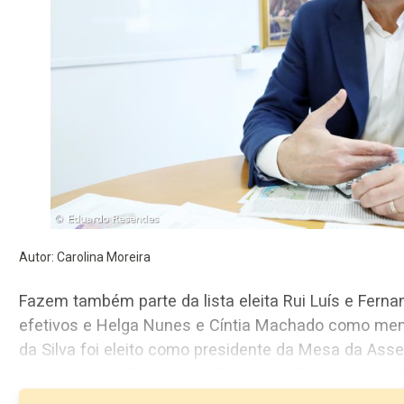
Autor: Carolina Moreira
Fazem também parte da lista eleita Rui Luís e Fernando 
efetivos e Helga Nunes e Cíntia Machado como membros suple
da Silva foi eleito como presidente da Mesa da Assembleia, tendo como v
Santos e Gilda Pimentel. A Delegação Regional do
tem atualmente um total de 224 membros.