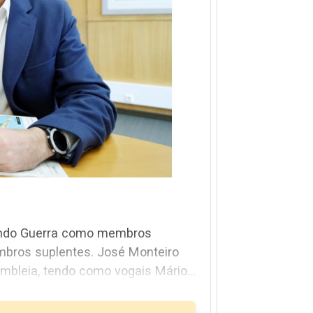
Guerra como membros
ntes. José Monteiro
ogais Mário
s Açores da Ordem dos Economistas