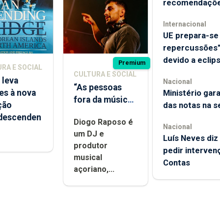
recomendaçõ
Internacional
UE prepara-se 
repercussões"
devido a eclip
Premium
RA E SOCIAL
CULTURA E SOCIAL
 leva
Nacional
“As pessoas
es à nova
Ministério gar
fora da música
ção
das notas na s
não têm a
descenden
Diogo Raposo é
noção do quão
Nacional
um DJ e
difícil é
Luís Neves diz 
produtor
produzir uma
pedir interven
musical
música”
Contas
açoriano,...