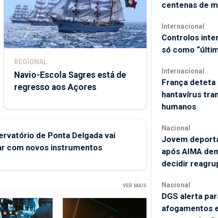
centenas de 
Internacional
Controlos int
só como “últi
REGIONAL
Internacional
Navio-Escola Sagres está de
França deteta
regresso aos Açores
hantavírus tra
humanos
Nacional
rvatório de Ponta Delgada vai
Jovem deporta
ar com novos instrumentos
após AIMA dem
decidir reagr
Nacional
VER MAIS
DGS alerta par
afogamentos e