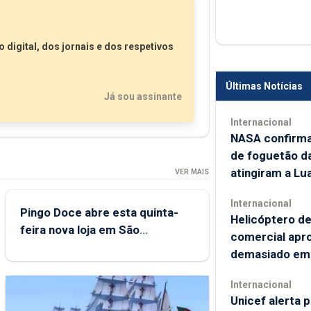
 digital, dos jornais e dos respetivos
Últimas Notícias
Já sou assinante
Internacional
NASA confirma
de foguetão d
atingiram a Lu
VER MAIS
Internacional
Pingo Doce abre esta quinta-
Helicóptero d
feira nova loja em São
comercial apr
Sebastião e cria 30 postos de
demasiado em
trabalho
Internacional
Unicef alerta 