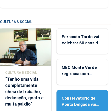
CULTURA & SOCIAL
Fernando Tordo vai
celebrar 60 anos de
carreira no Coliseu
Micaelense
MEO Monte Verde
CULTURA E SOCIAL
regressa com
“Tenho uma vida
reforço da
completamente
acessibilidade
cheia de trabalho,
dedicação, gosto e
Conservatório de
muita paixão”
Ponta Delgada vai
contar com novos