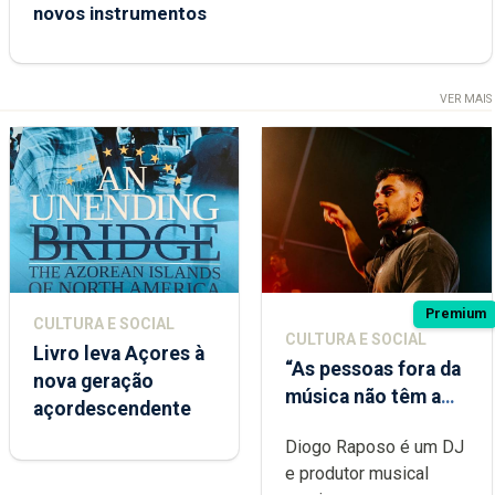
novos instrumentos
VER MAIS
Premium
CULTURA E SOCIAL
CULTURA E SOCIAL
Livro leva Açores à
“As pessoas fora da
nova geração
música não têm a
açordescendente
noção do quão
Diogo Raposo é um DJ
difícil é produzir
e produtor musical
uma música”