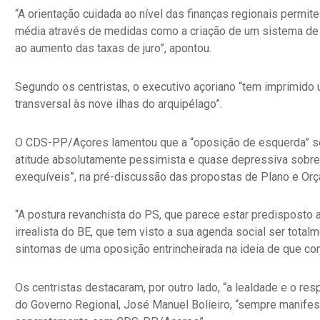
“A orientação cuidada ao nível das finanças regionais permit
média através de medidas como a criação de um sistema de bo
ao aumento das taxas de juro”, apontou.
Segundo os centristas, o executivo açoriano “tem imprimid
transversal às nove ilhas do arquipélago”.
O CDS-PP/Açores lamentou que a “oposição de esquerda” se te
atitude absolutamente pessimista e quase depressiva sobre o
exequíveis”, na pré-discussão das propostas de Plano e Or
“A postura revanchista do PS, que parece estar predisposto a
irrealista do BE, que tem visto a sua agenda social ser total
sintomas de uma oposição entrincheirada na ideia de que co
Os centristas destacaram, por outro lado, “a lealdade e o re
do Governo Regional, José Manuel Bolieiro, “sempre manifes