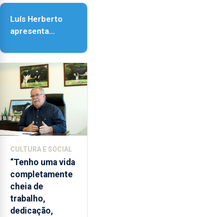
da Assunção
Luís Herberto
apresenta
‘Lugares da
Paisagem’
CULTURA E SOCIAL
“Tenho uma vida
completamente
cheia de
trabalho,
dedicação,