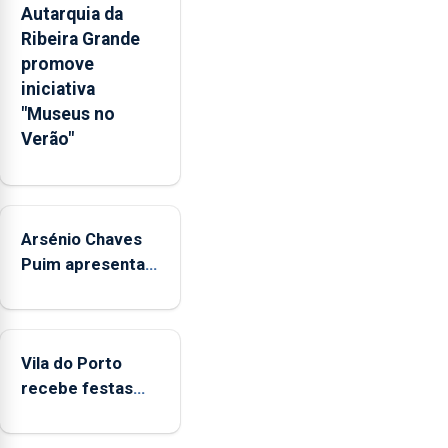
Autarquia da
habitacionais,
Ribeira Grande
anunciou
promove
o
iniciativa
Governo
"Museus no
Regional.
Verão"
Arsénio Chaves
Puim apresenta
obras na
Biblioteca de Vila
do Porto
Vila do Porto
recebe festas
em honra de
Nossa Senhora