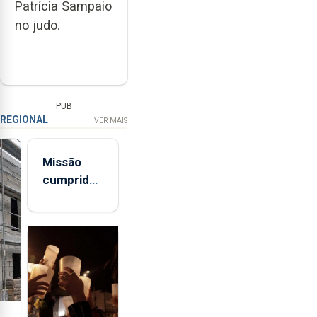
Patrícia Sampaio
no judo.
PUB
REGIONAL
VER MAIS
Missão
cumprida:
militares
açorianos
regressam
após
missão na
Roménia