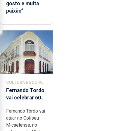
gosto e muita
paixão”
CULTURA E SOCIAL
Fernando Tordo
vai celebrar 60
anos de carreira
Fernando Tordo vai
no Coliseu
atuar no Coliseu
Micaelense
Micaelense, no