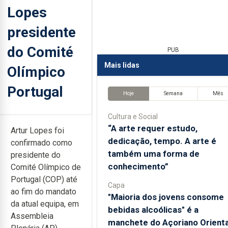
Lopes
presidente
do Comité
PUB
Mais lidas
Olímpico
Portugal
Hoje
Semana
Mês
Cultura e Social
“A arte requer estudo,
Artur Lopes foi
dedicação, tempo. A arte é
confirmado como
também uma forma de
presidente do
conhecimento”
Comité Olímpico de
Portugal (COP) até
Capa
ao fim do mandato
"Maioria dos jovens consome
da atual equipa, em
bebidas alcoólicas" é a
Assembleia
manchete do Açoriano Orienta