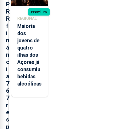
P
R
Premium
R
REGIONAL
f
Maioria
i
dos
n
jovens de
a
quatro
n
ilhas dos
c
Açores já
i
consumiu
a
bebidas
7
alcoólicas
6
7
r
e
s
p