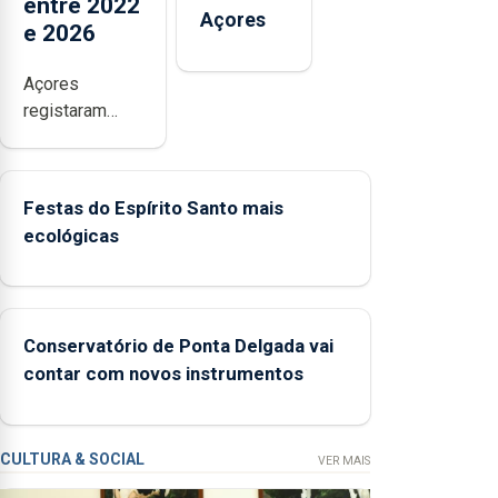
entre 2022
Açores
e 2026
Açores
registaram
mais de 380
ocorrências e
mais de 160
Festas do Espírito Santo mais
inspeções
ecológicas
relacionadas
com a apanha
ilegal de lapas
entre 2022 e
Conservatório de Ponta Delgada vai
2026. A ilha
contar com novos instrumentos
das Flores
apresenta um
“decréscimo
significativo”
CULTURA & SOCIAL
VER MAIS
da CPUE entre