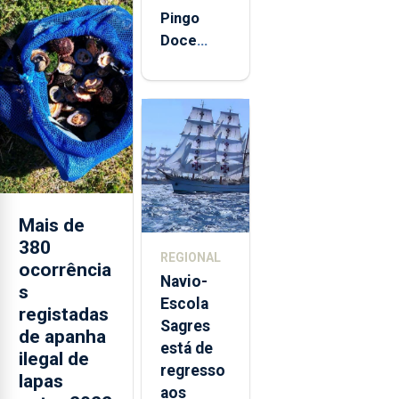
Pingo
Doce
abre esta
quinta-
feira nova
loja em
São
Sebastião
e cria 30
postos de
Mais de
trabalho
380
REGIONAL
ocorrência
Navio-
s
Escola
registadas
Sagres
de apanha
está de
ilegal de
regresso
lapas
aos