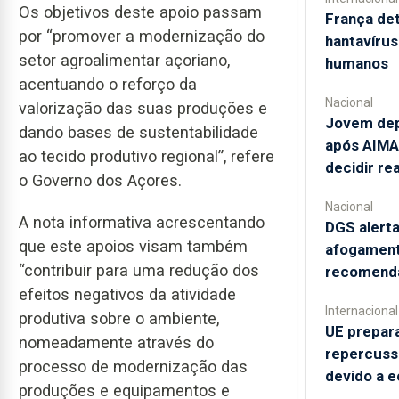
Os objetivos deste apoio passam
França de
por “promover a modernização do
hantavírus
setor agroalimentar açoriano,
humanos
acentuando o reforço da
Nacional
valorização das suas produções e
Jovem depo
dando bases de sustentabilidade
após AIMA
ao tecido produtivo regional”, refere
decidir r
o Governo dos Açores.
Nacional
A nota informativa acrescentando
DGS alerta
que este apoios visam também
afogament
“contribuir para uma redução dos
recomend
efeitos negativos da atividade
Internacional
produtiva sobre o ambiente,
UE prepara
nomeadamente através do
repercuss
processo de modernização das
devido a e
produções e equipamentos e