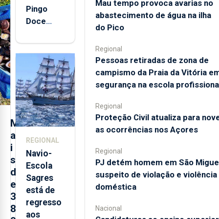
Mau tempo provoca avarias no
Pingo
abastecimento de água na ilha
Doce
do Pico
abre esta
quinta-
Regional
feira nova
Pessoas retiradas de zona de
loja em
campismo da Praia da Vitória e
São
segurança na escola profissiona
Sebastião
e cria 30
Regional
Proteção Civil atualiza para nov
postos de
M
as ocorrências nos Açores
trabalho
a
REGIONAL
i
Regional
Navio-
s
PJ detém homem em São Migue
Escola
d
suspeito de violação e violência
Sagres
e
doméstica
está de
3
regresso
8
Nacional
aos