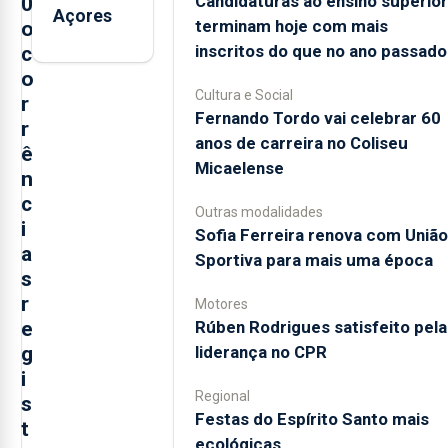
Candidaturas ao ensino superior
0
Açores
terminam hoje com mais
o
inscritos do que no ano passado
c
o
Cultura e Social
r
Fernando Tordo vai celebrar 60
r
anos de carreira no Coliseu
ê
Micaelense
n
c
Outras modalidades
i
Sofia Ferreira renova com União
a
Sportiva para mais uma época
s
r
Motores
e
Rúben Rodrigues satisfeito pela
g
liderança no CPR
i
Regional
s
Festas do Espírito Santo mais
t
ecológicas