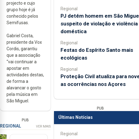
projecto e cujo
Regional
grupo hoje é já
PJ detém homem em São Migue
conhecido pelos
Semifusas.
suspeito de violação e violência
doméstica
Gabriel Costa,
presidente da Vox
Regional
Cordis, garantiu
Festas do Espírito Santo mais
que a associação
ecológicas
“vai continuar a
apostar em
Regional
actividades destas,
Proteção Civil atualiza para nov
de forma a
as ocorrências nos Açores
alavancar o gosto
pela música em
São Miguel.
PUB
Últimas Notícias
PUB
REGIONAL
VER MAIS
Regional