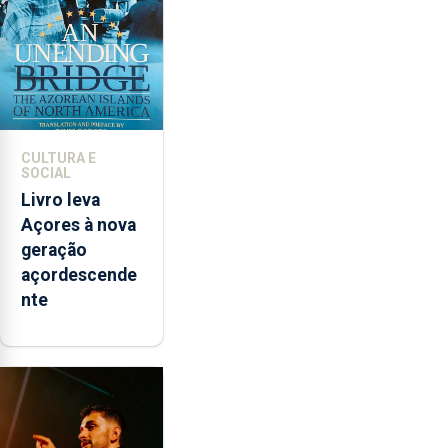
instrumentos
CULTURA E
SOCIAL
Livro leva
Açores à nova
geração
açordescende
nte