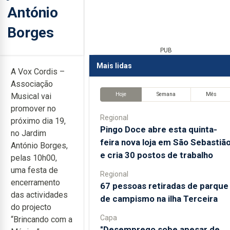
António
Borges
PUB
Mais lidas
A Vox Cordis –
Associação
Hoje
Semana
Mês
Musical vai
promover no
Regional
próximo dia 19,
Pingo Doce abre esta quinta-
no Jardim
feira nova loja em São Sebastiã
António Borges,
e cria 30 postos de trabalho
pelas 10h00,
uma festa de
Regional
encerramento
67 pessoas retiradas de parque
das actividades
de campismo na ilha Terceira
do projecto
Capa
“Brincando com a
"Desemprego sobe apesar de