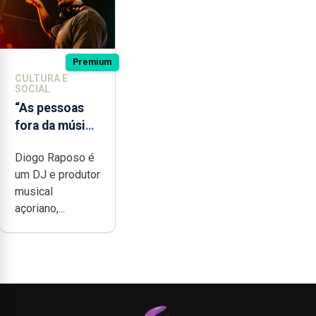
Premium
CULTURA E
SOCIAL
“As pessoas
fora da música
não têm a
Diogo Raposo é
noção do quão
um DJ e produtor
difícil é
musical
produzir uma
açoriano,...
música”