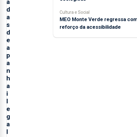
a
d
Cultura e Social
a
MEO Monte Verde regressa co
s
reforço da acessibilidade
d
e
a
p
a
n
h
a
i
l
e
g
a
l