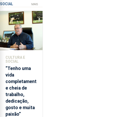
SOCIAL
ilegal
instrumentos
MAIS
de
lapas
entre
2022
e
2026.
A
ilha
CULTURA E
das
SOCIAL
Flores
“Tenho uma
apresenta
vida
um
completament
“decréscimo
e cheia de
significativo”
trabalho,
da
dedicação,
CPUE
gosto e muita
entre
paixão”