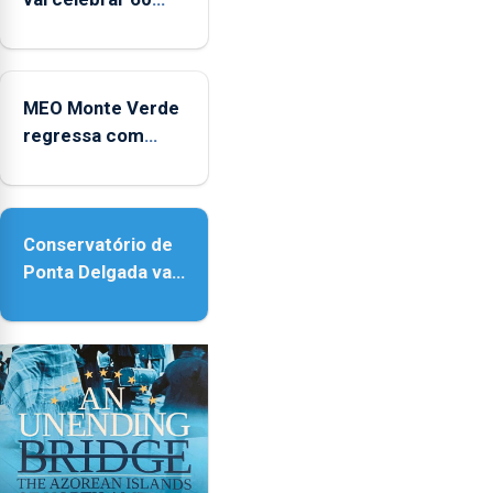
anos de carreira
no Coliseu
Micaelense
MEO Monte Verde
regressa com
reforço da
acessibilidade
Conservatório de
Ponta Delgada vai
contar com novos
instrumentos