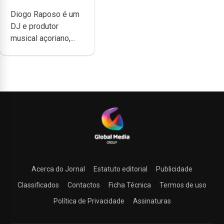
têm a noção do
Diogo Raposo é um
quão difícil é
DJ e produtor
produzir uma
musical açoriano,...
música”
Acerca do Jornal
Estatuto editorial
Publicidade
Classificados
Contactos
Ficha Técnica
Termos de uso
Política de Privacidade
Assinaturas