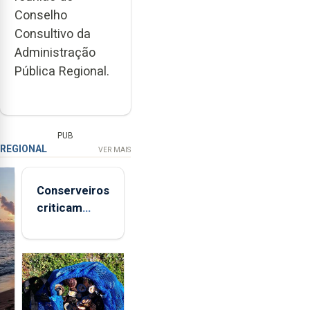
Conselho
Consultivo da
Administração
Pública Regional.
PUB
REGIONAL
VER MAIS
Conserveiros
criticam
marcas
brancas com
selo Marca
Açores