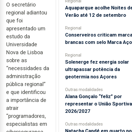
Regional
O secretário
Aquaparque acolhe Noites d
regional adiantou
Verão até 12 de setembro
que foi
apresentado um
Regional
Conserveiros criticam marc
estudo da
brancas com selo Marca Aço
Universidade
Nova de Lisboa
Regional
sobre as
Solenerge fez energia solar
“necessidades da
ultrapassar potência da
administração
geotermia nos Açores
pública regional”
Outras modalidades
e que identificou
Alana Gonçalo “feliz” por
a importância de
representar o União Sportiv
atrair
2026/2027
“programadores,
especialistas em
Outras modalidades
Natacha Candé em quarto no
cibersegurança,