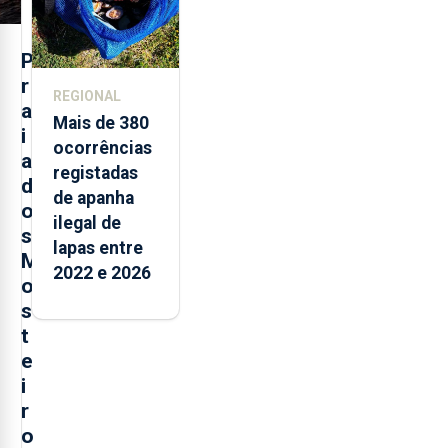
P
r
REGIONAL
a
Mais de 380
i
ocorrências
a
registadas
d
de apanha
o
ilegal de
s
lapas entre
M
2022 e 2026
o
s
t
e
i
r
o