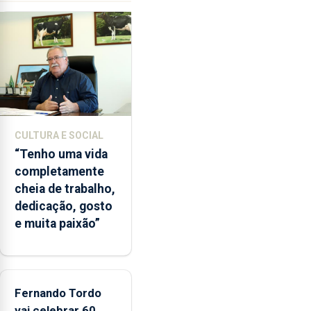
pela
terceira
vez
desde
o
início
da
época
CULTURA E SOCIAL
balnear
“Tenho uma vida
completamente
cheia de trabalho,
dedicação, gosto
e muita paixão”
Fernando Tordo
vai celebrar 60