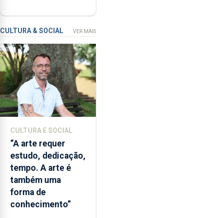
um
apartamentos na
modelo
freguesia da Maia
de
CULTURA & SOCIAL
VER MAIS
financiamento
para
os
bombeiros
dos
Açores
com
responsabilidades
partilhadas
CULTURA E SOCIAL
entre
“A arte requer
o
estudo, dedicação,
Governo
tempo. A arte é
Regional
também uma
e
forma de
os
conhecimento”
municípios.