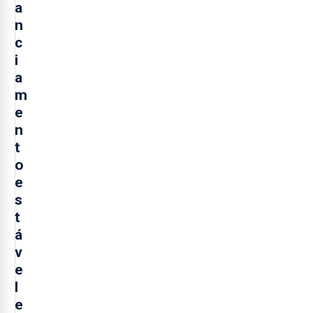
a
n
c
i
a
m
e
n
t
o
e
s
t
á
v
e
l
e