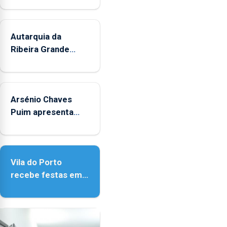
Autarquia da
Ribeira Grande
promove iniciativa
"Museus no Verão"
Arsénio Chaves
Puim apresenta
obras na Biblioteca
de Vila do Porto
Vila do Porto
recebe festas em
honra de Nossa
Senhora da
Assunção