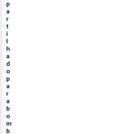
p
a
r
t
i
l
h
a
d
o
p
a
r
a
b
o
m
b