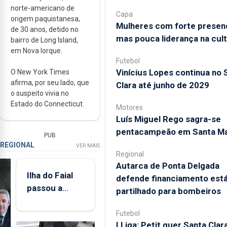
norte-americano de
Capa
origem paquistanesa,
Mulheres com forte presen
de 30 anos, detido no
mas pouca liderança na cul
bairro de Long Island,
em Nova Iorque.
Futebol
Vinícius Lopes continua no 
O New York Times
afirma, por seu lado, que
Clara até junho de 2029
o suspeito vivia no
Estado do Connecticut.
Motores
Luís Miguel Rego sagra-se
pentacampeão em Santa Ma
PUB
REGIONAL
VER MAIS
Regional
Autarca de Ponta Delgada
Ilha do Faial
defende financiamento está
passou a
partilhado para bombeiros
integrar rede
de
Futebol
I Liga: Petit quer Santa Clar
monitorização