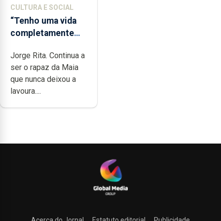
CULTURA E SOCIAL
“Tenho uma vida
completamente
cheia de trabalho,
Jorge Rita. Continua a
dedicação, gosto e
ser o rapaz da Maia
muita paixão”
que nunca deixou a
lavoura....
Acerca do Jornal
Estatuto editorial
Publicidade