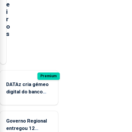
e
i
r
o
s
O
presidente
da
Câmara
Municipal
Premium
de
DATAz cria gémeo
Ponta
digital do banco
Delgada
Condor para prever
defendeu
impactos no
a
ecossistema
criação
Governo Regional
de
entregou 12