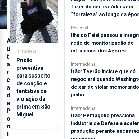
fazer do seu estádio uma
de infrassons
“fortaleza” ao longo da épo
dos Açores
Regional
Ilha do Faial passou a integr
A
rede de monitorização de
u
infrassons dos Açores
REGIONAL
t
Prisão
a
Internacional
preventiva
r
Irão: Teerão insiste que só
para suspeito
c
negociará quando Washingt
de coação e
a
deixar de violar memorando
tentativa de
d
junho
violação da
e
prima em São
Internacional
P
Miguel
Irão: Pentágono pressiona
o
indústria de Defesa a acele
n
produção perante escassez
t
munições