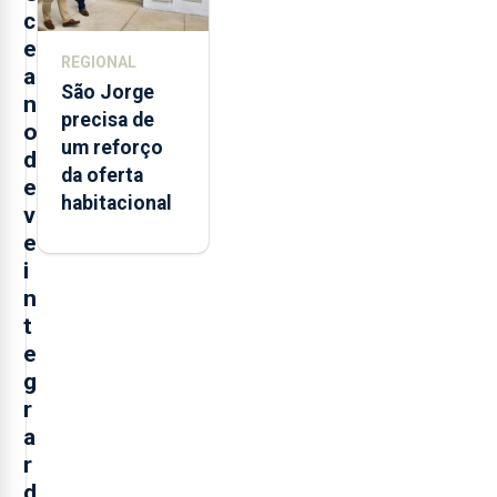
c
e
REGIONAL
a
São Jorge
n
precisa de
o
um reforço
d
da oferta
e
habitacional
v
e
i
n
t
e
g
r
a
r
d