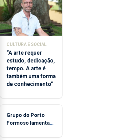
Agência
para
a
Investigação
e
Inovação
CULTURA E SOCIAL
que
“A arte requer
o
estudo, dedicação,
Oceano
tempo. A arte é
seja
também uma forma
reconhecido
de conhecimento”
como
Domínio
Estratégico
nacional
Grupo do Porto
Formoso lamenta
falta de apoio do
governo ao folclore