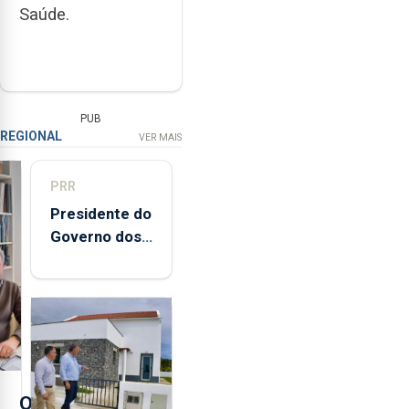
Saúde.
PUB
REGIONAL
VER MAIS
PRR
Presidente do
Governo dos
Açores
destaca
execução e
modernização
da saúde
O