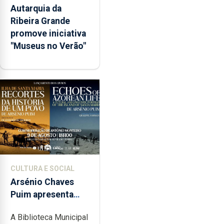
Autarquia da
Ribeira Grande
promove iniciativa
"Museus no Verão"
CULTURA E SOCIAL
Arsénio Chaves
Puim apresenta
obras na Biblioteca
A Biblioteca Municipal
de Vila do Porto