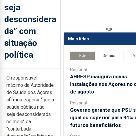
seja
desconsidera
da” com
PUB
Mais lidas
situação
política
Hoje
Semana
M
Regional
AHRESP inaugura novas
O responsável
instalações nos Açores no d
máximo da Autoridade
de agosto
de Saúde dos Açores
afirmou esperar “que a
Regional
saúde pública não
Governo garante que PSU s
seja desconsiderada
igual ou superior para 94% 
no meio" da
futuros beneficiários
"conturbada