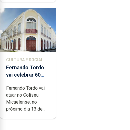
CULTURA E SOCIAL
Fernando Tordo
vai celebrar 60
anos de carreira
Fernando Tordo vai
no Coliseu
atuar no Coliseu
Micaelense
Micaelense, no
próximo dia 13 de...