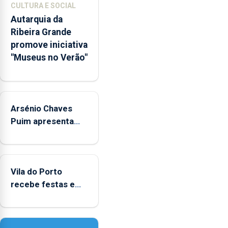
CULTURA E SOCIAL
integrados
Autarquia da
na
Ribeira Grande
Rede
promove iniciativa
Municipal
"Museus no Verão"
de
Museus
aos
sábados
Arsénio Chaves
durante
o
Puim apresenta
mês
obras na Biblioteca
de
de Vila do Porto
agosto,
entre
Vila do Porto
as
recebe festas em
14h00
honra de Nossa
e
Senhora da
as
Assunção