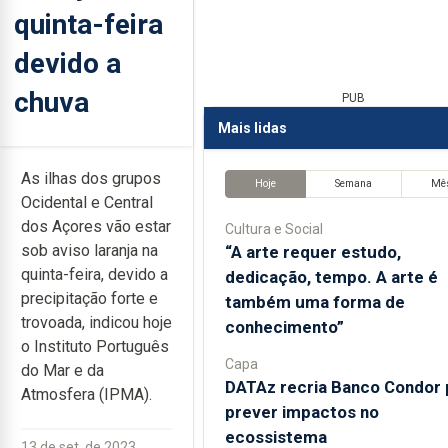
quinta-feira
devido a
chuva
PUB
Mais lidas
As ilhas dos grupos
Hoje
Semana
Mê
Ocidental e Central
dos Açores vão estar
Cultura e Social
sob aviso laranja na
“A arte requer estudo,
quinta-feira, devido a
dedicação, tempo. A arte é
precipitação forte e
também uma forma de
trovoada, indicou hoje
conhecimento”
o Instituto Português
Capa
do Mar e da
DATAz recria Banco Condor 
Atmosfera (IPMA).
prever impactos no
ecossistema
13 de set. de 2023,