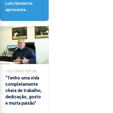
18h00.
Luís Herberto
apresenta
‘Lugares da
Paisagem’
CULTURA E SOCIAL
“Tenho uma vida
completamente
cheia de trabalho,
dedicação, gosto
e muita paixão”