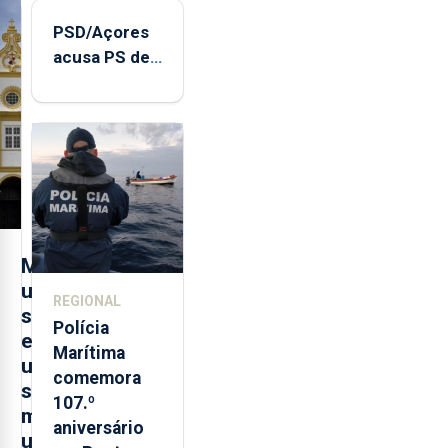
PSD/Açores
acusa PS de
"posição
contraditória"
sobre
evolução
turística
M
u
REGIONAL
s
Polícia
e
Marítima
u
comemora
s
107.º
m
aniversário
u