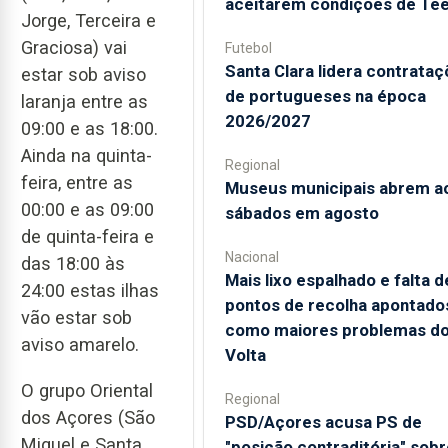
aceitarem condições de Te
Jorge, Terceira e
Graciosa) vai
Futebol
Santa Clara lidera contrata
estar sob aviso
de portugueses na época
laranja entre as
2026/2027
09:00 e as 18:00.
Ainda na quinta-
Regional
feira, entre as
Museus municipais abrem a
00:00 e as 09:00
sábados em agosto
de quinta-feira e
Nacional
das 18:00 às
Mais lixo espalhado e falta d
24:00 estas ilhas
pontos de recolha apontado
vão estar sob
como maiores problemas d
aviso amarelo.
Volta
O grupo Oriental
Regional
dos Açores (São
PSD/Açores acusa PS de
Miguel e Santa
"posição contraditória" sobr