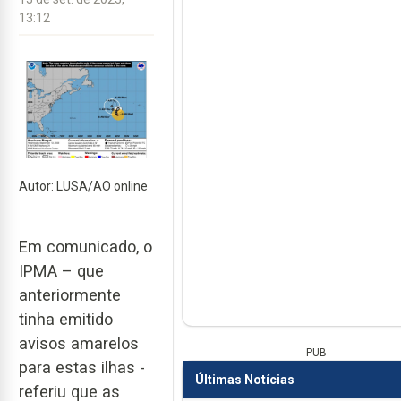
13:12
Autor: LUSA/AO online
Em comunicado, o
IPMA – que
anteriormente
tinha emitido
avisos amarelos
PUB
para estas ilhas -
Últimas Notícias
referiu que as