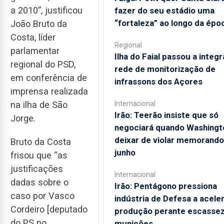
a 2010”, justificou
fazer do seu estádio uma
“fortaleza” ao longo da épo
João Bruto da
Costa, líder
Regional
parlamentar
Ilha do Faial passou a integr
regional do PSD,
rede de monitorização de
em conferência de
infrassons dos Açores
imprensa realizada
Internacional
na ilha de São
Irão: Teerão insiste que só
Jorge.
negociará quando Washingt
deixar de violar memorando
Bruto da Costa
junho
frisou que “as
justificações
Internacional
dadas sobre o
Irão: Pentágono pressiona
caso por Vasco
indústria de Defesa a acele
Cordeiro [deputado
produção perante escassez
do PS no
munições