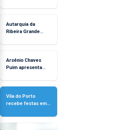
Autarquia da
Ribeira Grande
promove iniciativa
"Museus no Verão"
Arsénio Chaves
Puim apresenta
obras na Biblioteca
de Vila do Porto
Vila do Porto
recebe festas em
honra de Nossa
Senhora da
Assunção