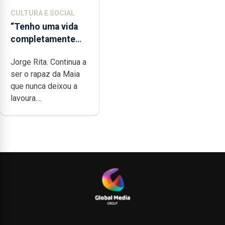
CULTURA E SOCIAL
“Tenho uma vida
completamente
cheia de trabalho,
Jorge Rita. Continua a
dedicação, gosto e
ser o rapaz da Maia
muita paixão”
que nunca deixou a
lavoura....