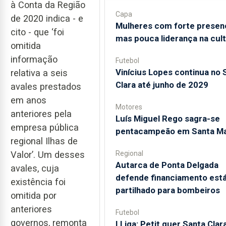
à Conta da Região
Capa
de 2020 indica - e
Mulheres com forte presen
cito - que ‘foi
mas pouca liderança na cul
omitida
informação
Futebol
Vinícius Lopes continua no 
relativa a seis
Clara até junho de 2029
avales prestados
em anos
Motores
anteriores pela
Luís Miguel Rego sagra-se
empresa pública
pentacampeão em Santa Ma
regional Ilhas de
Regional
Valor’. Um desses
Autarca de Ponta Delgada
avales, cuja
defende financiamento está
existência foi
partilhado para bombeiros
omitida por
anteriores
Futebol
governos, remonta
I Liga: Petit quer Santa Clar