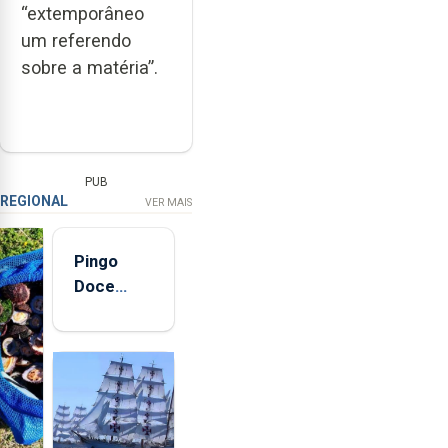
“extemporâneo
um referendo
sobre a matéria”.
PUB
REGIONAL
VER MAIS
Pingo
Doce
abre esta
quinta-
feira nova
loja em
São
Sebastião