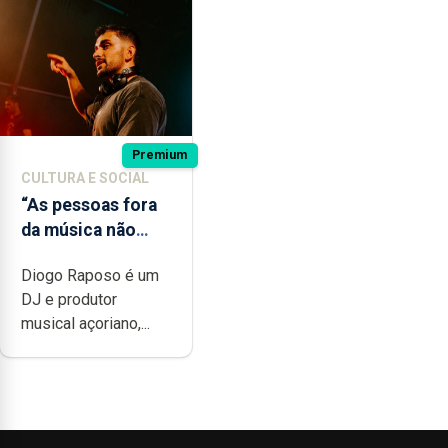
Premium
CULTURA E SOCIAL
“As pessoas fora
da música não
têm a noção do
Diogo Raposo é um
quão difícil é
DJ e produtor
produzir uma
musical açoriano,...
música”