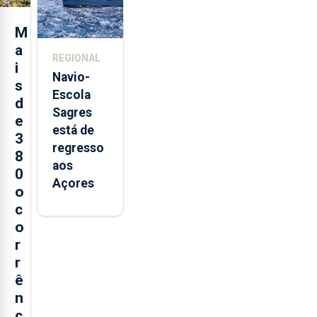
e cria 30
postos de
M
trabalho
a
REGIONAL
i
Navio-
s
Escola
d
Sagres
e
está de
3
regresso
8
aos
0
Açores
o
c
o
r
r
ê
n
c