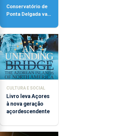
Conservatório de
Ponta Delgada vai
contar com novos
instrumentos
CULTURA E SOCIAL
Livro leva Açores
à nova geração
açordescendente