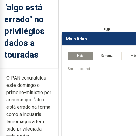
"algo está
errado" no
privilégios
PUB
Mais lidas
dados a
touradas
Hoje
Semana
Mê
Sem artigos hoje.
O PAN congratulou
este domingo o
primeiro-ministro por
assumir que “algo
está errado na forma
como a indústria
tauromáquica tem
sido privilegiada