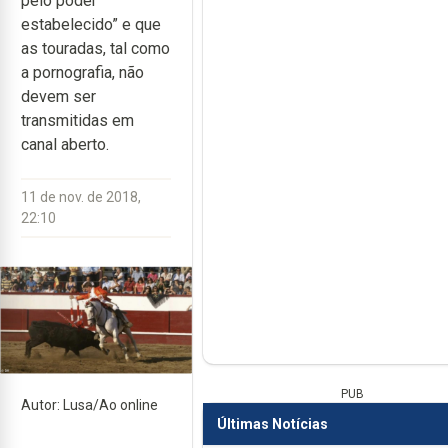
pelo poder
estabelecido” e que
as touradas, tal como
a pornografia, não
devem ser
transmitidas em
canal aberto.
11 de nov. de 2018,
22:10
PUB
Autor: Lusa/Ao online
Últimas Notícias