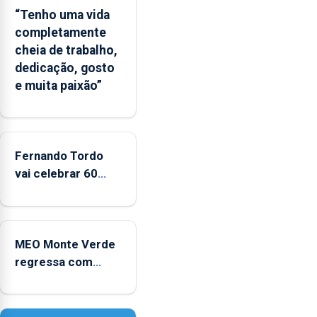
ilha
“Tenho uma vida
das
completamente
Flores
cheia de trabalho,
apresenta
dedicação, gosto
um
e muita paixão”
“decréscimo
significativo”
da
CPUE
entre
Fernando Tordo
2022
vai celebrar 60
e
anos de carreira
2025
no Coliseu
Micaelense
MEO Monte Verde
regressa com
reforço da
acessibilidade