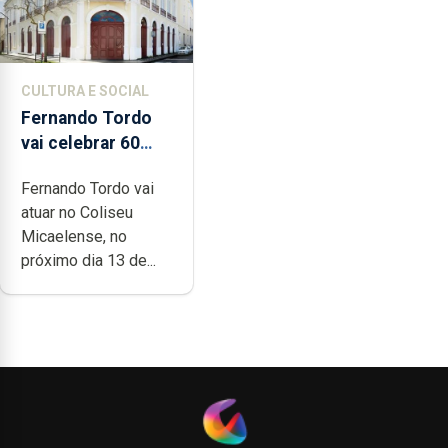
CULTURA E SOCIAL
Fernando Tordo
vai celebrar 60
anos de carreira
Fernando Tordo vai
no Coliseu
atuar no Coliseu
Micaelense
Micaelense, no
próximo dia 13 de...