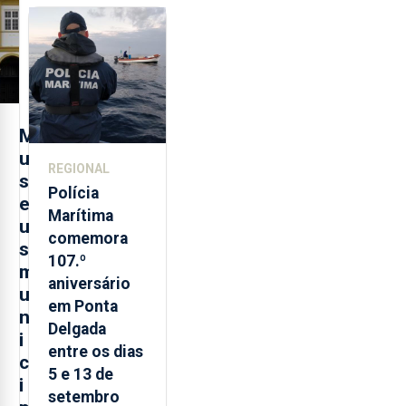
sobre
evolução
turística
M
u
REGIONAL
s
Polícia
e
Marítima
u
comemora
s
107.º
m
aniversário
u
em Ponta
n
Delgada
i
entre os dias
c
5 e 13 de
i
setembro