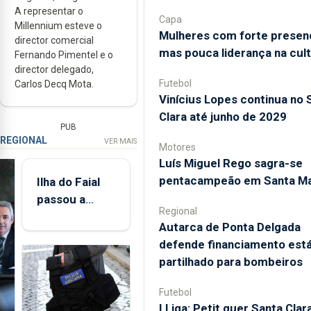
A representar o
Capa
Millennium esteve o
Mulheres com forte presen
director comercial
mas pouca liderança na cul
Fernando Pimentel e o
director delegado,
Futebol
Carlos Decq Mota.
Vinícius Lopes continua no 
Clara até junho de 2029
PUB
REGIONAL
VER MAIS
Motores
Luís Miguel Rego sagra-se
pentacampeão em Santa Ma
Ilha do Faial
passou a
Regional
integrar rede
Autarca de Ponta Delgada
de
defende financiamento está
monitorização
partilhado para bombeiros
de infrassons
dos Açores
Futebol
I Liga: Petit quer Santa Clar