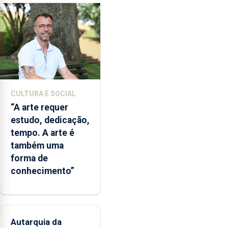
para
os
bombeiros
dos
Açores
com
responsabilidades
partilhadas
CULTURA E SOCIAL
entre
“A arte requer
o
estudo, dedicação,
Governo
tempo. A arte é
Regional
também uma
e
forma de
os
conhecimento”
municípios.
Autarquia da