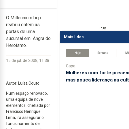
O Millennium bcp
reabriu ontem as
PUB
portas de uma
Mais lidas
sucursal em Angra do
Heroísmo.
Hoje
Semana
M
15 de jul. de 2008, 11:38
Capa
Mulheres com forte presen
mas pouca liderança na cul
Autor: Luísa Couto
Num espaço renovado,
uma equipa de nove
elementos, chefiada por
Francisco Henrique
Lima, irá assegurar o
funcionamento de