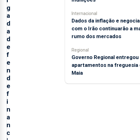
g
Internacional
a
Dados da inflação e negoci
d
com o Irão continuarão a m
a
rumo dos mercados
d
e
Regional
f
Governo Regional entregou
e
apartamentos na freguesia 
n
Maia
d
e
f
i
n
a
n
c