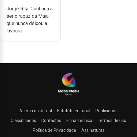
cheia de trabalho,
Jorge Rita. Continua a
dedicação, gosto e
ser o rapaz da Maia
muita paixão”
que nunca deixou a
lavoura....
Acerca do Jornal
Estatuto editorial
Publicidade
Classificados
Contactos
Ficha Técnica
Termos de uso
Política de Privacidade
Assinaturas