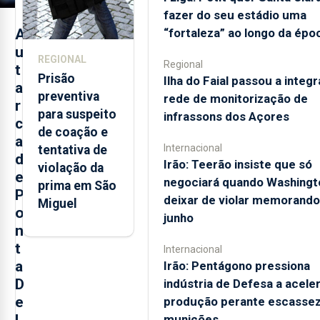
fazer do seu estádio uma
A
“fortaleza” ao longo da épo
u
REGIONAL
Regional
t
Prisão
Ilha do Faial passou a integr
a
preventiva
rede de monitorização de
r
para suspeito
infrassons dos Açores
c
de coação e
a
Internacional
tentativa de
d
Irão: Teerão insiste que só
violação da
e
negociará quando Washingt
prima em São
P
deixar de violar memorando
Miguel
o
junho
n
t
Internacional
a
Irão: Pentágono pressiona
D
indústria de Defesa a acele
e
produção perante escassez
l
munições