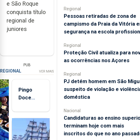
e São Roque
Regional
conquista título
Pessoas retiradas de zona de
regional de
campismo da Praia da Vitória 
juniores
segurança na escola profission
Regional
Proteção Civil atualiza para no
as ocorrências nos Açores
PUB
REGIONAL
VER MAIS
Regional
PJ detém homem em São Migu
suspeito de violação e violênci
Pingo
doméstica
Doce
abre esta
Nacional
quinta-
Candidaturas ao ensino superi
feira nova
terminam hoje com mais
loja em
inscritos do que no ano passad
São