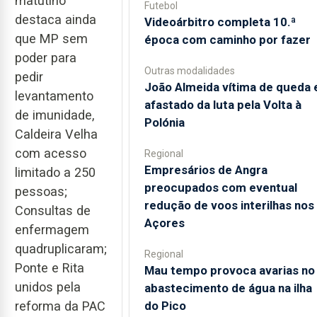
matutino
Futebol
destaca ainda
Videoárbitro completa 10.ª
que MP sem
época com caminho por fazer
poder para
Outras modalidades
pedir
João Almeida vítima de queda 
levantamento
afastado da luta pela Volta à
de imunidade,
Polónia
Caldeira Velha
com acesso
Regional
Empresários de Angra
limitado a 250
preocupados com eventual
pessoas;
redução de voos interilhas nos
Consultas de
Açores
enfermagem
quadruplicaram;
Regional
Ponte e Rita
Mau tempo provoca avarias no
unidos pela
abastecimento de água na ilha
do Pico
reforma da PAC