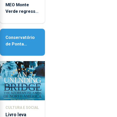
MEO Monte
Verde regressa
com reforço da
acessibilidade
Conservatório
de Ponta
Delgada vai
contar com
novos
instrumentos
CULTURA E SOCIAL
Livro leva