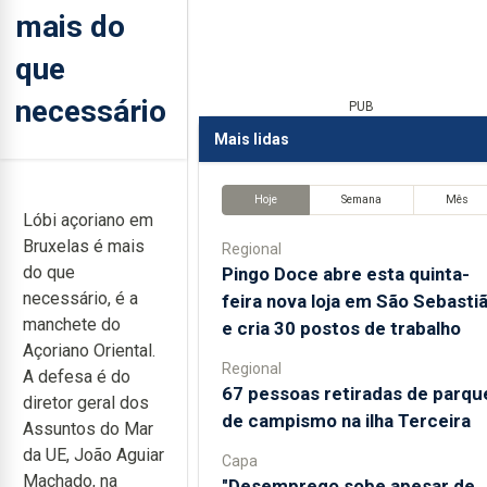
mais do
que
necessário
PUB
Mais lidas
Hoje
Semana
Mês
Lóbi açoriano em
Bruxelas é mais
Regional
do que
Pingo Doce abre esta quinta-
necessário, é a
feira nova loja em São Sebasti
manchete do
e cria 30 postos de trabalho
Açoriano Oriental.
Regional
A defesa é do
67 pessoas retiradas de parqu
diretor geral dos
de campismo na ilha Terceira
Assuntos do Mar
da UE, João Aguiar
Capa
Machado, na
"Desemprego sobe apesar de