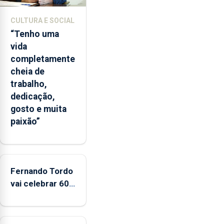
A
ilha
CULTURA E SOCIAL
das
“Tenho uma
Flores
vida
apresenta
completamente
um
cheia de
“decréscimo
trabalho,
significativo”
dedicação,
da
gosto e muita
CPUE
paixão”
entre
2022
e
2025
Fernando Tordo
vai celebrar 60
anos de carreira
no Coliseu
Micaelense