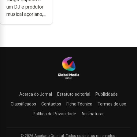
noção do quão
um DJ e produtor
difícil é
musical açoriano,...
produzir uma
música”
Acerca do Jornal
Estatuto editorial
Publicidade
Classificados
Contactos
Ficha Técnica
Termos de uso
Política de Privacidade
Assinaturas
© 2026 Açoriano Oriental. Todos os direitos reservados.