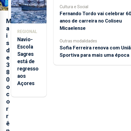
Sebastião
Cultura e Social
e cria 30
Fernando Tordo vai celebrar 6
postos de
M
anos de carreira no Coliseu
trabalho
a
Micaelense
REGIONAL
i
Navio-
Outras modalidades
s
Escola
Sofia Ferreira renova com Uni
d
Sagres
Sportiva para mais uma época
e
está de
3
regresso
8
aos
0
Açores
o
c
o
r
r
ê
n