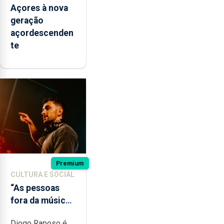
Açores à nova
geração
açordescenden
te
Premium
CULTURA E SOCIAL
“As pessoas
fora da música
não têm a
Diogo Raposo é