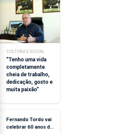
de
lapas
entre
2022
e
2026.
A
CULTURA E SOCIAL
ilha
“Tenho uma vida
das
completamente
Flores
cheia de trabalho,
apresenta
dedicação, gosto e
um
muita paixão”
“decréscimo
significativo”
da
CPUE
entre
Fernando Tordo vai
2022
celebrar 60 anos de
e