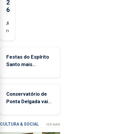
2
6
Açores
registaram
mais
de
380
Festas do Espírito
ocorrências
Santo mais
e
ecológicas
mais
de
160
Conservatório de
inspeções
Ponta Delgada vai
relacionadas
contar com novos
com
instrumentos
a
apanha
CULTURA & SOCIAL
VER MAIS
ilegal