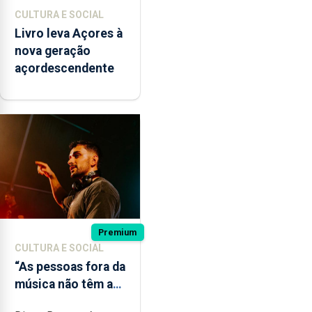
CULTURA E SOCIAL
Livro leva Açores à
nova geração
açordescendente
Premium
CULTURA E SOCIAL
“As pessoas fora da
música não têm a
noção do quão