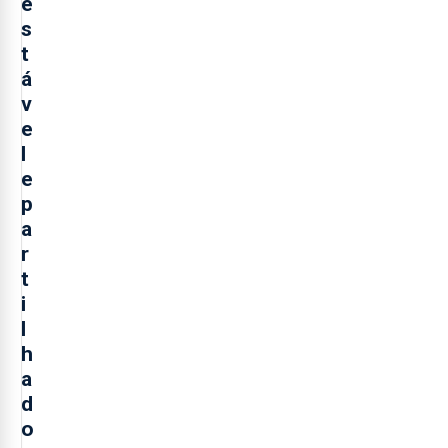
e
s
t
á
v
e
l
e
p
a
r
t
i
l
h
a
d
o