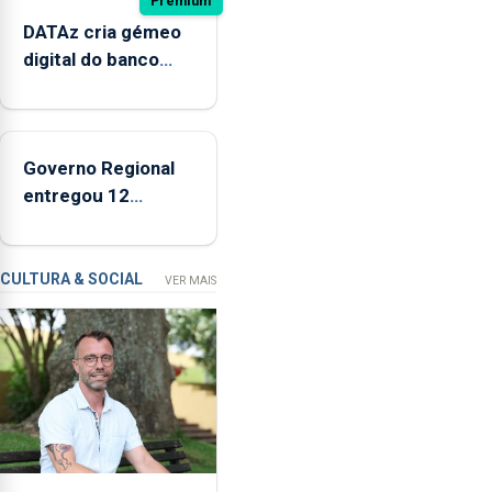
Premium
de
DATAz cria gémeo
Ponta
digital do banco
Delgada
Condor para prever
defendeu
impactos no
a
ecossistema
criação
Governo Regional
de
entregou 12
um
apartamentos na
modelo
freguesia da Maia
de
CULTURA & SOCIAL
VER MAIS
financiamento
para
os
bombeiros
dos
Açores
com
responsabilidades