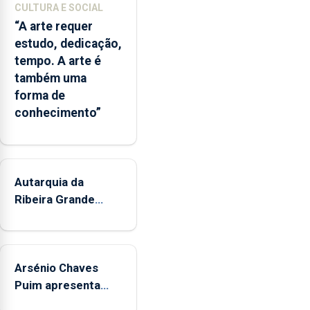
partilhadas
CULTURA E SOCIAL
entre
“A arte requer
o
estudo, dedicação,
Governo
tempo. A arte é
Regional
também uma
e
forma de
os
conhecimento”
municípios.
Autarquia da
Ribeira Grande
promove iniciativa
"Museus no Verão"
Arsénio Chaves
Puim apresenta
obras na Biblioteca