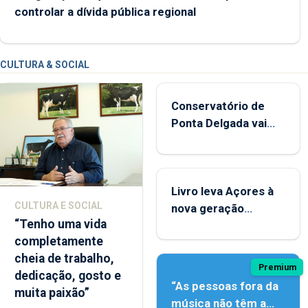
controlar a dívida pública regional
CULTURA & SOCIAL
Conservatório de
Ponta Delgada vai
contar com novos
instrumentos
Livro leva Açores à
CULTURA E SOCIAL
nova geração
“Tenho uma vida
açordescendente
completamente
cheia de trabalho,
Premium
dedicação, gosto e
“As pessoas fora da
muita paixão”
música não têm a