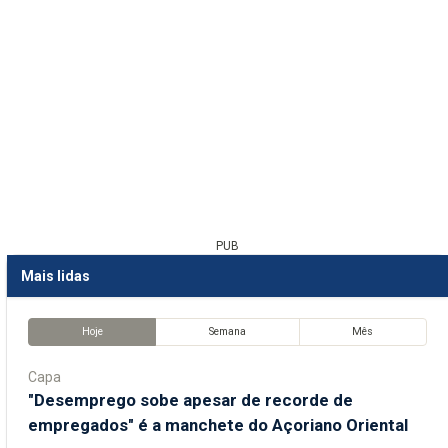
PUB
Mais lidas
Hoje
Semana
Mês
Capa
"Desemprego sobe apesar de recorde de
empregados" é a manchete do Açoriano Oriental