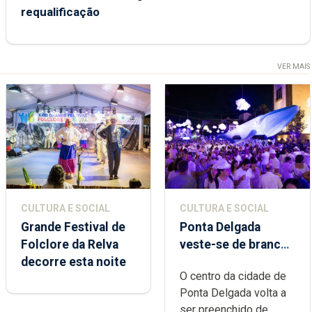
requalificação
VER MAIS
CULTURA E SOCIAL
CULTURA E SOCIAL
Grande Festival de
Ponta Delgada
Folclore da Relva
veste-se de branco
decorre esta noite
sábado
O centro da cidade de
Ponta Delgada volta a
ser preenchido de