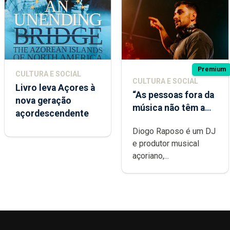
Premium
CULTURA E SOCIAL
CULTURA E SOCIAL
Livro leva Açores à
“As pessoas fora da
nova geração
música não têm a
açordescendente
noção do quão
Diogo Raposo é um DJ
difícil é produzir
e produtor musical
uma música”
açoriano,...