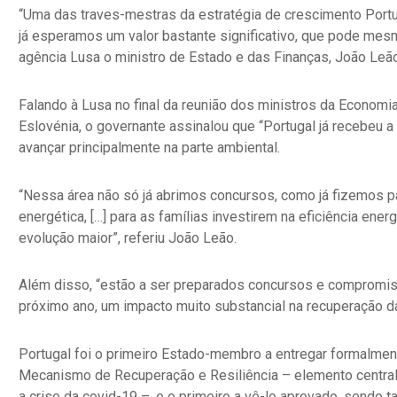
“Uma das traves-mestras da estratégia de crescimento Portug
já esperamos um valor bastante significativo, que pode mesm
agência Lusa o ministro de Estado e das Finanças, João Leão
Falando à Lusa no final da reunião dos ministros da Economia
Eslovénia, o governante assinalou que “Portugal já recebeu a 
avançar principalmente na parte ambiental.
“Nessa área não só já abrimos concursos, como já fizemos 
energética, […] para as famílias investirem na eficiência ene
evolução maior”, referiu João Leão.
Além disso, “estão a ser preparados concursos e compromiss
próximo ano, um impacto muito substancial na recuperação da
Portugal foi o primeiro Estado-membro a entregar formalme
Mecanismo de Recuperação e Resiliência – elemento central
a crise da covid-19 –, e o primeiro a vê-lo aprovado, sendo