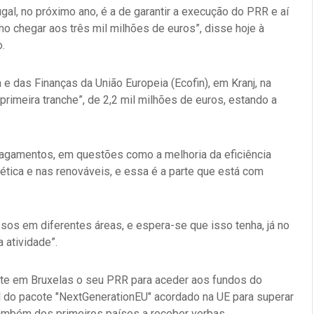
al, no próximo ano, é a de garantir a execução do PRR e aí
o chegar aos três mil milhões de euros”, disse hoje à
.
 e das Finanças da União Europeia (Ecofin), em Kranj, na
primeira tranche”, de 2,2 mil milhões de euros, estando a
pagamentos, em questões como a melhoria da eficiência
rgética e nas renováveis, e essa é a parte que está com
os em diferentes áreas, e espera-se que isso tenha, já no
 atividade”.
nte em Bruxelas o seu PRR para aceder aos fundos do
 do pacote "NextGenerationEU" acordado na UE para superar
 também dos primeiros países a receber verbas.