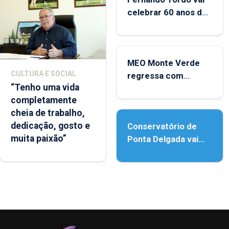
celebrar 60 anos de
carreira no Coliseu
Micaelense
MEO Monte Verde
CULTURA E SOCIAL
regressa com
“Tenho uma vida
reforço da
completamente
acessibilidade
cheia de trabalho,
dedicação, gosto e
Conservatório de
muita paixão”
Ponta Delgada vai
contar com novos
instrumentos